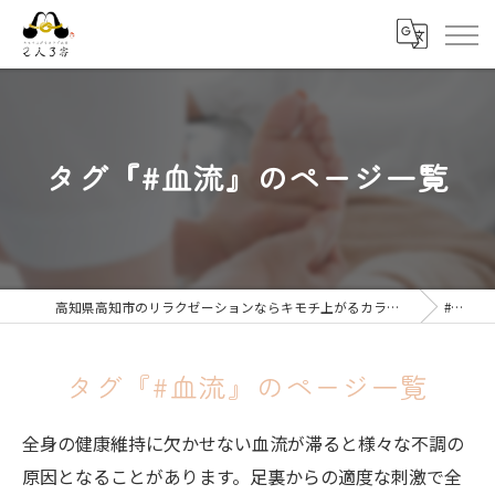
タグ『#血流』のページ一覧
高知県高知市のリラクゼーションならキモチ上がるカラダ改善 2人3客
#血流
タグ『#血流』のページ一覧
全身の健康維持に欠かせない血流が滞ると様々な不調の
原因となることがあります。足裏からの適度な刺激で全