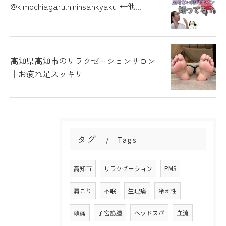
@kimochiagaru.nininsankyaku ←他...
高知県高知市のリラクゼーションサロン
｜お疲れ足スッキリ
タグ
Tags
高知市
リラクゼーション
PMS
肩こり
不眠
生理痛
冷え性
頭痛
子宮筋腫
ヘッドスパ
血流