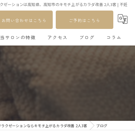
クゼーションは高知県、高知市のキモチ上がるカラダ改善 2人3客 | 不妊
お問い合わせはこちら
ご予約はこちら
当サロンの特徴
アクセス
ブログ
コラム
足つぼ
自律神経
更年期
不妊
疲れ
ラクゼーションならキモチ上がるカラダ改善 2人3客
ブログ