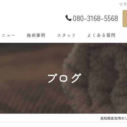
リラ
080-3168-5568
メニュー
施術事例
スタッフ
よくある質問
ブログ
高知県高知市のリ