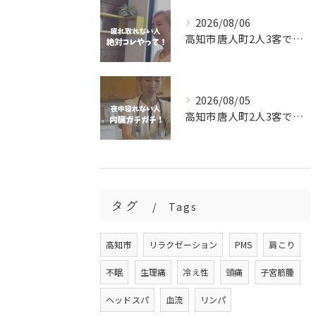
2026/08/06
高知市唐人町2人3客です🥰
2026/08/05
高知市唐人町2人3客です🌿
タグ
Tags
高知市
リラクゼーション
PMS
肩こり
不眠
生理痛
冷え性
頭痛
子宮筋腫
ヘッドスパ
血流
リンパ