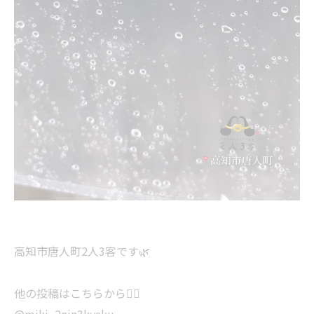
高知市唐人町2人3客です🌿
他の投稿はこちらから💁‍♀️