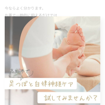
今ならよく分かります。
お薬で一時的に抑えるだけでは
根本的な解決にはならないということ。
だからこそ私は今、
「足つぼ」「内臓整体」「脳ケア」
を組み合わせた施術で
頑張る女性の身体を“土台から”
元気にするお手伝いをしています。
解剖生理学に基づいたアプローチだからこそ
身体の仕組みからじっくりと
整えていくことができるんです。