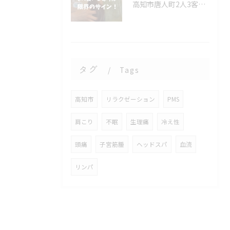
高知市唐人町2人3客です🌿
タグ
Tags
高知市
リラクゼーション
PMS
肩こり
不眠
生理痛
冷え性
頭痛
子宮筋腫
ヘッドスパ
血流
リンパ