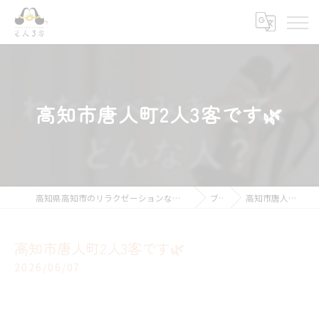
高知市唐人町2人3客です🌿
高知県高知市のリラクゼーションならキモチ上がるカラダ改善 2人3客
ブログ
高知市唐人町2人3客です🌿
高知市唐人町2人3客です🌿
2026/06/07