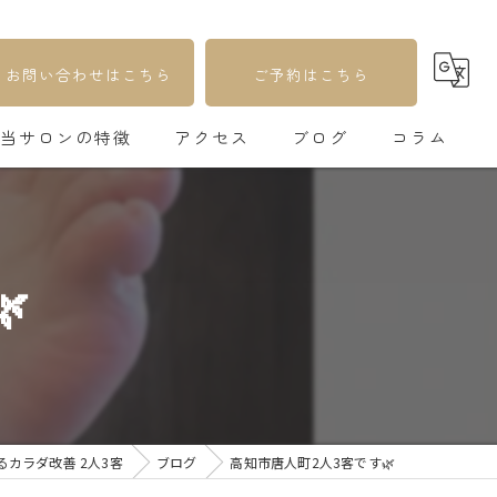
お問い合わせはこちら
ご予約はこちら
当サロンの特徴
アクセス
ブログ
コラム
足つぼ
自律神経

更年期
不妊
疲れ
カラダ改善 2人3客
ブログ
高知市唐人町2人3客です🌿