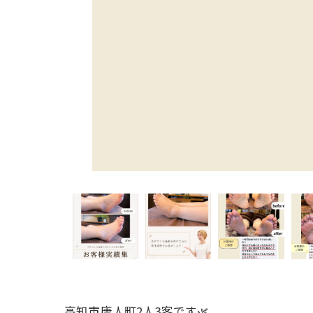
高知市唐人町2人3客です🌿