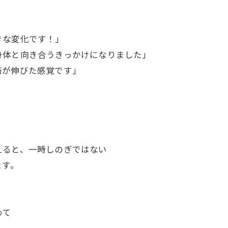
」
きな変化です！」
身体と向き合うきっかけになりました」
筋が伸びた感覚です」
えると、一時しのぎではない
ます。
めて