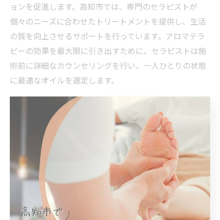
ョンを促進します。高知市では、専門のセラピストが
個々のニーズに合わせたトリートメントを提供し、生活
の質を向上させるサポートを行っています。アロマテラ
ピーの効果を最大限に引き出すために、セラピストは施
術前に詳細なカウンセリングを行い、一人ひとりの状態
に最適なオイルを選定します。
高知市アロマテラピーの心地よさを堪能
高知市では、アロマテラピーを通じて心地よいリラクゼ
ーションを体感することができます。地元の自然豊かな
環境から得られるエッセンシャルオイルは、リラクゼー
ション効果を高めると共に、心身の調和を促します。多
くの人々が日常生活で抱えるストレスを軽減し、心身の
健康を保つためにアロマテラピーを取り入れています。
特に、アロマの香りは心を落ち着かせ、リラックスした