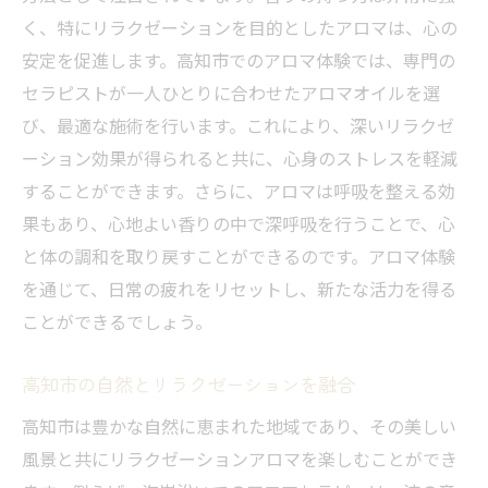
アロマの使い方でリラクゼーション効果倍
く、特にリラクゼーションを目的としたアロマは、心の
増
安定を促進します。高知市でのアロマ体験では、専門の
高知市アロマで心地よい時間を楽しむ
セラピストが一人ひとりに合わせたアロマオイルを選
アロマで高知市の名所を巡る
び、最適な施術を行います。これにより、深いリラクゼ
アロマと共に高知市の魅力を探る
ーション効果が得られると共に、心身のストレスを軽減
することができます。さらに、アロマは呼吸を整える効
高知市でアロマの癒しを実感
果もあり、心地よい香りの中で深呼吸を行うことで、心
高知市でアロマリラクゼーションを楽しむ
と体の調和を取り戻すことができるのです。アロマ体験
アロマリラクゼーションで心を癒す
を通じて、日常の疲れをリセットし、新たな活力を得る
高知市アロマリラクゼーションの魅力
ことができるでしょう。
アロマの香りで高知市を満喫
高知市でアロマリラクゼーションを満喫
高知市の自然とリラクゼーションを融合
アロマで高知市の自然を楽しむ
高知市は豊かな自然に恵まれた地域であり、その美しい
心身を癒す高知市のアロマ体験
風景と共にリラクゼーションアロマを楽しむことができ