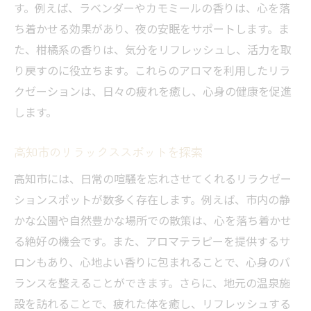
す。例えば、ラベンダーやカモミールの香りは、心を落
高知市でのアロマリラクゼーションのすすめ
ち着かせる効果があり、夜の安眠をサポートします。ま
アロマの香りで高知市を旅する
た、柑橘系の香りは、気分をリフレッシュし、活力を取
アロマで高知市の魅力を再発見
り戻すのに役立ちます。これらのアロマを利用したリラ
高知市でアロマを楽しむ方法
クゼーションは、日々の疲れを癒し、心身の健康を促進
します。
アロマリラクゼーションで心地よい時間を
高知市のアロマで心身をリフレッシュ
高知市のリラックススポットを探索
アロマで高知市を癒しの旅に
高知市には、日常の喧騒を忘れさせてくれるリラクゼー
ションスポットが数多く存在します。例えば、市内の静
かな公園や自然豊かな場所での散策は、心を落ち着かせ
る絶好の機会です。また、アロマテラピーを提供するサ
ロンもあり、心地よい香りに包まれることで、心身のバ
ランスを整えることができます。さらに、地元の温泉施
設を訪れることで、疲れた体を癒し、リフレッシュする