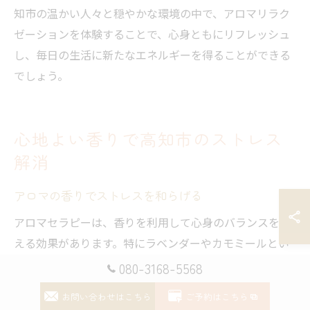
知市の温かい人々と穏やかな環境の中で、アロマリラク
ゼーションを体験することで、心身ともにリフレッシュ
し、毎日の生活に新たなエネルギーを得ることができる
でしょう。
心地よい香りで高知市のストレス
解消
アロマの香りでストレスを和らげる
アロマセラピーは、香りを利用して心身のバランスを整
える効果があります。特にラベンダーやカモミールとい
った香りは、リラックス効果が高く、ストレスを和らげ
080-3168-5568
るのに最適です。高知市では、地元の自然素材を活用し
お問い合わせはこちら
ご予約はこちら
たアロマオイルを使用することで、地域ならではの癒し