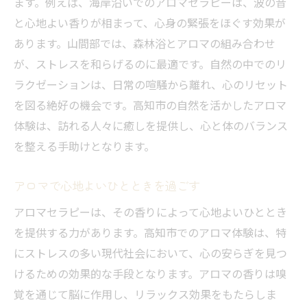
心地よい香りで高知市のストレス解消
ます。例えば、海岸沿いでのアロマセラピーは、波の音
と心地よい香りが相まって、心身の緊張をほぐす効果が
アロマの香りでストレスを和らげる
あります。山間部では、森林浴とアロマの組み合わせ
高知市アロマで心身の疲れを癒す
が、ストレスを和らげるのに最適です。自然の中でのリ
香りに包まれた高知市のリラックス空間
ラクゼーションは、日常の喧騒から離れ、心のリセット
アロマで心地よく過ごす高知市の時間
を図る絶好の機会です。高知市の自然を活かしたアロマ
日常の疲れを癒す高知市アロマ
体験は、訪れる人々に癒しを提供し、心と体のバランス
高知市でアロマの癒しを体感
を整える手助けとなります。
高知市のアロマで心身の癒しを体験
アロマで心地よいひとときを過ごす
アロマで高知市の自然を感じる
心と体を癒すアロマの力
アロマセラピーは、その香りによって心地よいひととき
を提供する力があります。高知市でのアロマ体験は、特
高知市アロマで深いリラックス体験
にストレスの多い現代社会において、心の安らぎを見つ
アロマの香りで心を癒す高知市
けるための効果的な手段となります。アロマの香りは嗅
高知市でアロマの魅力を楽しむ
覚を通じて脳に作用し、リラックス効果をもたらしま
日常のストレスをアロマで解消