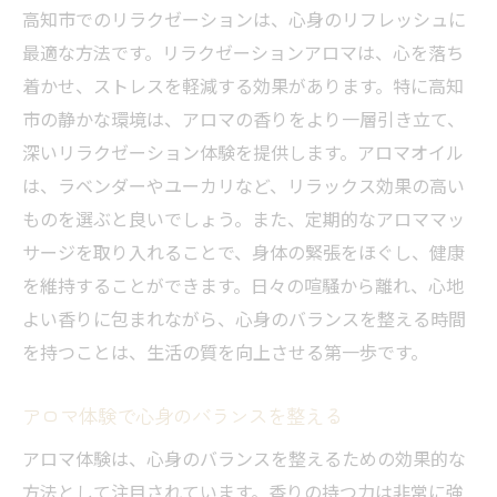
自然が生んだ高知市のアロマの魅力
高知市でのリラクゼーションは、心身のリフレッシュに
最適な方法です。リラクゼーションアロマは、心を落ち
心と体を癒すアロマの使い方
着かせ、ストレスを軽減する効果があります。特に高知
高知市で体験するアロマの深い癒し
市の静かな環境は、アロマの香りをより一層引き立て、
アロマで高知市の自然を満喫する
深いリラクゼーション体験を提供します。アロマオイル
高知市で心身を癒すアロマテラピー
は、ラベンダーやユーカリなど、リラックス効果の高い
アロマテラピーでリラクゼーションを体感
ものを選ぶと良いでしょう。また、定期的なアロママッ
高知市アロマテラピーの心地よさを堪能
サージを取り入れることで、身体の緊張をほぐし、健康
アロマテラピーで心身の調和を図る
を維持することができます。日々の喧騒から離れ、心地
よい香りに包まれながら、心身のバランスを整える時間
高知市でのアロマテラピー体験
を持つことは、生活の質を向上させる第一歩です。
アロマテラピーで日常のストレスを解消
高知市でアロマの癒しに浸る方法
アロマ体験で心身のバランスを整える
アロマで高知市のリラクゼーションを満喫
アロマ体験は、心身のバランスを整えるための効果的な
高知市でアロマを使ったリラクゼーション
方法として注目されています。香りの持つ力は非常に強