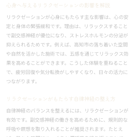
心身へ与えるリラクゼーションの影響を解説
案
リラクゼーションが心身にもたらす主な影響は、心の安
口コミで話題のリラクゼーション体験を紹
定と身体の緊張緩和です。理由は、リラックスすること
介
で副交感神経が優位になり、ストレスホルモンの分泌が
疲労回復へ導くセルフケアの方法を解説
抑えられるためです。例えば、高知市の落ち着いた空間
疲労回復に役立つリラクゼーションセルフ
や自然を活かした施術では、五感を通じてリラックス効
ケア
果を高めることができます。こうした体験を重ねること
呼吸法や瞑想を活用したリラクゼーション
で、疲労回復や気分転換がしやすくなり、日々の活力に
方法
つながります。
自宅でできる簡単なリラクゼーション実践
法
リラクゼーションがもたらす自律神経の整え方
セルフマッサージによるリラクゼーション
自律神経のバランスを整えるには、リラクゼーションが
効果
有効です。副交感神経の働きを高めるために、規則的な
ストレッチとリラクゼーションの組み合わ
呼吸や瞑想を取り入れることが推奨されます。たとえ
せ術