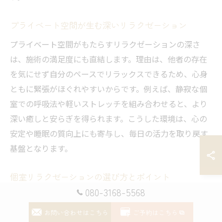
プライベート空間が生む深いリラクゼーション
プライベート空間がもたらすリラクゼーションの深さ
は、施術の満足度にも直結します。理由は、他者の存在
を気にせず自分のペースでリラックスできるため、心身
ともに緊張がほぐれやすいからです。例えば、静寂な個
室での呼吸法や軽いストレッチを組み合わせると、より
深い癒しと安らぎを得られます。こうした環境は、心の
安定や睡眠の質向上にも寄与し、毎日の活力を取り戻す
基盤となります。
個室リラクゼーションの選び方とポイント
080-3168-5568
個室リラクゼーションを選ぶ際は、施術内容や空間の静
けさ、スタッフの専門性を重視しましょう。理由は、施
お問い合わせはこちら
ご予約はこちら