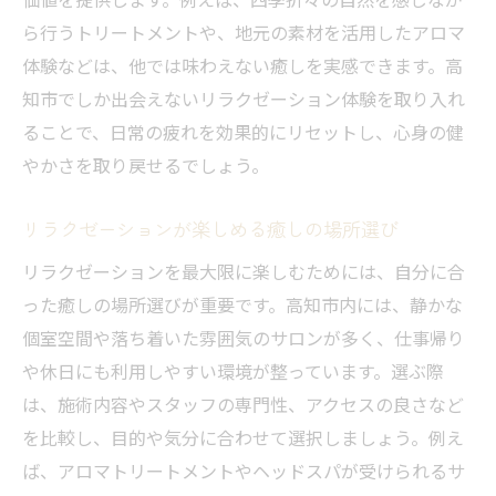
高知市で人気の個室リラクゼーション体験
ら行うトリートメントや、地元の素材を活用したアロマ
静かな個室空間で心身をリセットする方法
体験などは、他では味わえない癒しを実感できます。高
女性に支持される個室リラクゼーション活
知市でしか出会えないリラクゼーション体験を取り入れ
用法
ることで、日常の疲れを効果的にリセットし、心身の健
やかさを取り戻せるでしょう。
高知市で自分に合うリラクゼーションを見つけ
る
リラクゼーションが楽しめる癒しの場所選び
高知市で自分に合うリラクゼーションの探
リラクゼーションを最大限に楽しむためには、自分に合
し方
った癒しの場所選びが重要です。高知市内には、静かな
目的別に選ぶリラクゼーション施術のポイ
個室空間や落ち着いた雰囲気のサロンが多く、仕事帰り
ント
や休日にも利用しやすい環境が整っています。選ぶ際
口コミを活用したリラクゼーションサロン
は、施術内容やスタッフの専門性、アクセスの良さなど
選び
を比較し、目的や気分に合わせて選択しましょう。例え
リラクゼーション体験を最大限に活かすコ
ば、アロマトリートメントやヘッドスパが受けられるサ
ツ