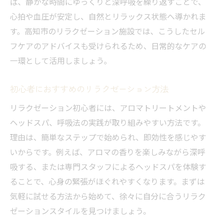
ば、静かな時間にゆっくりと深呼吸を繰り返すことで、
毎日続けたいリラクゼーション習慣の作り
心拍や血圧が安定し、自然とリラックス状態へ導かれま
方
す。高知市のリラクゼーション施設では、こうしたセル
フケアのアドバイスも受けられるため、日常的なケアの
仕事後の夜にリラクゼーションを楽しむコツ
一環として活用しましょう。
夜に最適なリラクゼーション方法の選び方
仕事帰りにできるリラクゼーション習慣と
初心者におすすめのリラクゼーション方法
は
リラクゼーション初心者には、アロマトリートメントや
高知市の夜利用できるリラクゼーション特
ヘッドスパ、呼吸法の実践が取り組みやすい方法です。
徴
理由は、簡単なステップで始められ、即効性を感じやす
ストレス解消に効果的な夜のリラクゼーシ
いからです。例えば、アロマの香りを楽しみながら深呼
ョン
吸する、または専門スタッフによるヘッドスパを体験す
女性も安心の夜リラクゼーション利用ポイ
ることで、心身の緊張がほぐれやすくなります。まずは
ント
気軽に試せる方法から始めて、徐々に自分に合うリラク
夜のリラクゼーションで質の良い睡眠を得
ゼーションスタイルを見つけましょう。