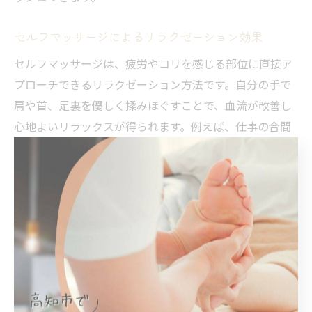
セルフマッサージによるリラクゼーション効果
セルフマッサージは、疲労やコリを感じる部位に直接ア
プローチできるリラクゼーション方法です。自分の手で
肩や首、足裏を優しく揉みほぐすことで、血流が改善し
心地よいリラックスが得られます。例えば、仕事の合間
にこめかみを円を描くようにマッサージするだけでも、
頭の重さや緊張が和らぎます。毎日の習慣として取り入
れることが大切です。
ストレッチとリラクゼーションの組み合わせ術
ストレッチとリラクゼーションを組み合わせることで、
筋肉の緊張緩和と心のリフレッシュを同時に実現できま
す。理由は、ゆっくりとしたストレッチが自律神経に働