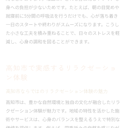
肩こり解消に最適なリラクゼーション法を
身への負担が少ないためです。たとえば、朝の目覚めや
紹介
就寝前に5分間の呼吸法を行うだけでも、心が落ち着き
リラクゼーションで肩こりを和らげるコツ
一日のスタートや終わりがスムーズになります。こうし
高知市で受けたい肩こり向けリラクゼーシ
た小さな工夫を積み重ねることで、日々のストレスを軽
ョン
減し、心身の調和を図ることができます。
セルフケアとリラクゼーションの併用効果
肩こり予防に役立つリラクゼーション習慣
高知市で実感するリラクゼーショ
慢性的な肩こりにおすすめのリラクゼーシ
ン体験
ョン
個室空間で味わう癒しの時間の魅力
高知市ならではのリラクゼーション体験の魅力
個室で受けるリラクゼーションのメリット
高知市は、豊かな自然環境と独自の文化が融合したリラ
プライベート空間が生む深いリラクゼーシ
クゼーション体験が魅力です。地域の特性を活かした施
ョン
術やサービスは、心身のバランスを整えるうえで特別な
個室リラクゼーションの選び方とポイント
価値を提供します。例えば、四季折々の自然を感じなが