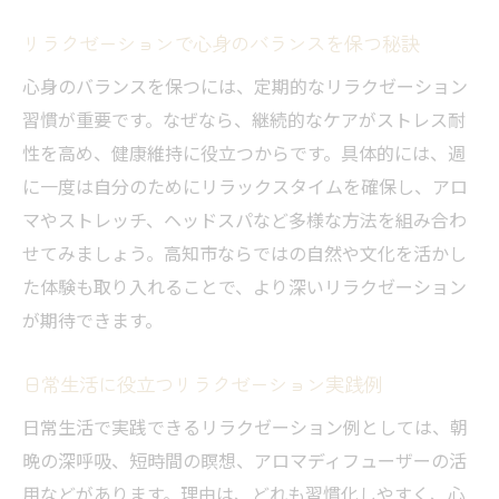
る
マッサージとリラクゼーションの違いを知る
リラクゼーションで心身のバランスを保つ秘訣
リラクゼーションとマッサージの主な違い
心身のバランスを保つには、定期的なリラクゼーション
を解説
習慣が重要です。なぜなら、継続的なケアがストレス耐
目的別で選ぶリラクゼーションとマッサー
性を高め、健康維持に役立つからです。具体的には、週
ジ
に一度は自分のためにリラックスタイムを確保し、アロ
リラクゼーションに向いている人の特徴と
マやストレッチ、ヘッドスパなど多様な方法を組み合わ
は
せてみましょう。高知市ならではの自然や文化を活かし
た体験も取り入れることで、より深いリラクゼーション
高知市のリラクゼーションとマッサージ事
が期待できます。
情
リラクゼーションで期待できる心身の変化
日常生活に役立つリラクゼーション実践例
自分に合うケア選びのリラクゼーション基
日常生活で実践できるリラクゼーション例としては、朝
準
晩の深呼吸、短時間の瞑想、アロマディフューザーの活
肩こり対策に役立つリラクゼーション活用法
用などがあります。理由は、どれも習慣化しやすく、心