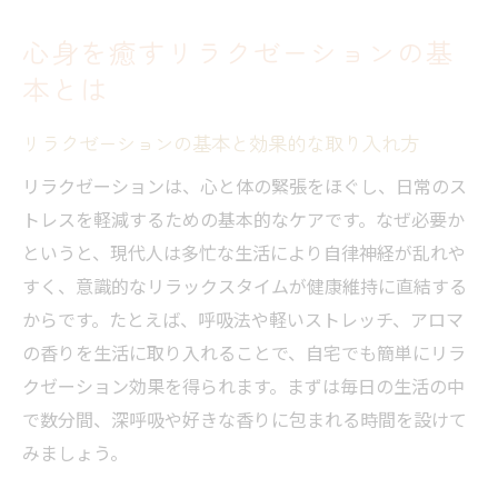
え方
心身を癒すリラクゼーションの基
初心者におすすめのリラクゼーション方法
本とは
リラクゼーションで心身のバランスを保つ
秘訣
リラクゼーションの基本と効果的な取り入れ方
日常生活に役立つリラクゼーション実践例
リラクゼーションは、心と体の緊張をほぐし、日常のス
高知市で実感するリラクゼーション体験
トレスを軽減するための基本的なケアです。なぜ必要か
高知市ならではのリラクゼーション体験の
というと、現代人は多忙な生活により自律神経が乱れや
魅力
すく、意識的なリラックスタイムが健康維持に直結する
リラクゼーションが楽しめる癒しの場所選
からです。たとえば、呼吸法や軽いストレッチ、アロマ
び
の香りを生活に取り入れることで、自宅でも簡単にリラ
人気のリラクゼーションサロン活用術
クゼーション効果を得られます。まずは毎日の生活の中
で数分間、深呼吸や好きな香りに包まれる時間を設けて
高知市で体験できるリラクゼーションの種
みましょう。
類
地元の文化を活かしたリラクゼーション提