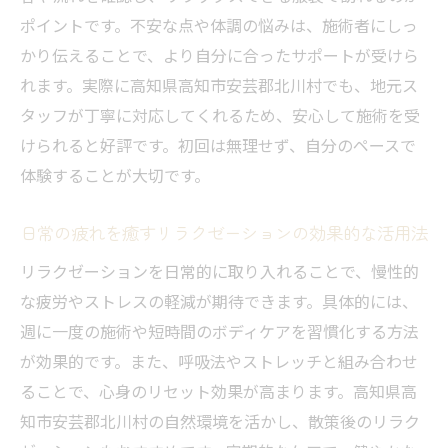
ポイントです。不安な点や体調の悩みは、施術者にしっ
リラクゼーションで心身をリセットする週
かり伝えることで、より自分に合ったサポートが受けら
末の過ごし方
れます。実際に高知県高知市安芸郡北川村でも、地元ス
多様なリラクゼーションサービスの比較と
タッフが丁寧に対応してくれるため、安心して施術を受
選び方
けられると好評です。初回は無理せず、自分のペースで
自然と調和するリラクゼーション活用法
体験することが大切です。
自然を感じるリラクゼーションで心身のバ
ランスを整える
日常の疲れを癒すリラクゼーションの効果的な活用法
森林浴とリラクゼーションの相乗効果を実
リラクゼーションを日常的に取り入れることで、慢性的
感する方法
な疲労やストレスの軽減が期待できます。具体的には、
自然派リラクゼーションで疲労回復を促す
週に一度の施術や短時間のボディケアを習慣化する方法
秘訣
が効果的です。また、呼吸法やストレッチと組み合わせ
心地よい空間でリラクゼーションを深める
ることで、心身のリセット効果が高まります。高知県高
工夫
知市安芸郡北川村の自然環境を活かし、散策後のリラク
四季折々の自然とリラクゼーションの楽し