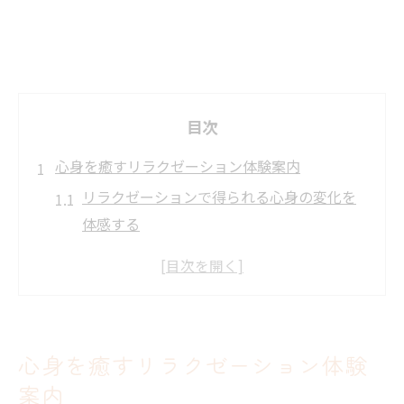
目次
心身を癒すリラクゼーション体験案内
リラクゼーションで得られる心身の変化を
体感する
初めてのリラクゼーション体験を安心して
楽しむコツ
日常の疲れを癒すリラクゼーションの効果
的な活用法
心身を癒すリラクゼーション体験
体調や悩みに合わせたリラクゼーションの
案内
選び方