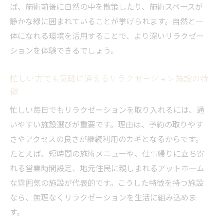
毎日を快適にするリラクゼーション活用術
ば、施術前後に自然の中を散策したり、施術スペースが
毎日の習慣にリラクゼーションを取り入れ
静かな緑に囲まれていることが挙げられます。自然と一
る方法
体になれる環境を活用することで、より深いリラクゼー
自宅でもできるリラクゼーションの実践ア
ションを体験できるでしょう。
イデア
忙しい方でも気軽に通えるリラクゼーション施設の特
忙しい日々に役立つリラクゼーションの時
徴
短活用術
忙しい毎日でもリラクゼーションを取り入れるには、通
リラクゼーションで快適な睡眠を手に入れ
いやすい施設選びが重要です。理由は、予約の取りやす
るコツ
さやアクセスの良さが継続利用のカギとなるからです。
日常のリフレッシュに最適なリラクゼーシ
たとえば、短時間の施術メニューや、仕事帰りに立ち寄
ョン方法
れる営業時間設定、地元住民に親しまれるアットホーム
リラクゼーション習慣で毎日を前向きに過
な雰囲気の施設が代表的です。こうした特徴を持つ施設
ごす
なら、無理なくリラクゼーションを生活に組み込めま
す。