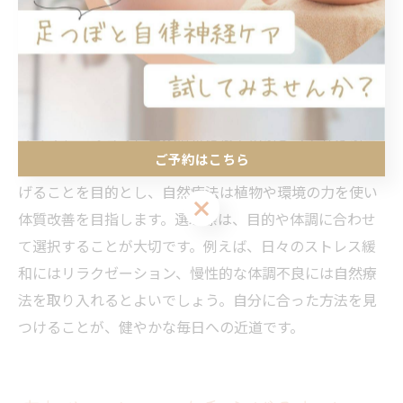
かしたリラクゼーションは、日々の生活に彩りを与えま
す。
リラクゼーションと自然療法の違いと選ぶポイント
リラクゼーションと自然療法は似ているようで異なる点
ご予約はこちら
があります。リラクゼーションは主に心身の緊張を和ら
げることを目的とし、自然療法は植物や環境の力を使い
ご予約はこちら
体質改善を目指します。選ぶ際は、目的や体調に合わせ
て選択することが大切です。例えば、日々のストレス緩
和にはリラクゼーション、慢性的な体調不良には自然療
法を取り入れるとよいでしょう。自分に合った方法を見
つけることが、健やかな毎日への近道です。