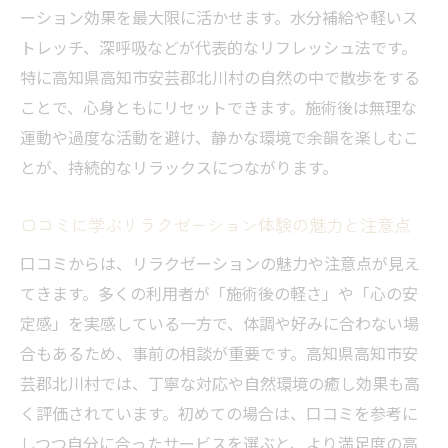
ーション効果を最大限に活かせます。水分補給や軽いス
継続しやすいリラクゼーションの秘訣と注
トレッチ、深呼吸などが代表的なリフレッシュ法です。
意点
特に高知県高知市安芸郡北川村の自然の中で散歩をする
地元の魅力を感じる癒しの過ごし方
ことで、心身ともにリセットできます。施術後は無理な
地元ならではのリラクゼーション体験を楽
運動や過度な活動を避け、静かな環境で余韻を楽しむこ
しむ方法
とが、持続的なリラックスにつながります。
地域密着型リラクゼーションの魅力と安心
感
口コミに学ぶリラクゼーション体験の魅力と注意点
地元住民に人気のリラクゼーションサービ
口コミからは、リラクゼーションの魅力や注意点が見え
スの特徴
てきます。多くの利用者が「施術後の軽さ」や「心の安
リラクゼーションを通じて地域の良さを再
定感」を実感している一方で、体調や好みに合わない場
発見する
合もあるため、事前の相談が重要です。高知県高知市安
芸郡北川村では、丁寧な対応や自然環境の癒し効果も高
地元スタッフによるリラクゼーションの安
く評価されています。初めての場合は、口コミを参考に
心サポート
しつつ自分に合ったサービスを選ぶと、より満足度の高