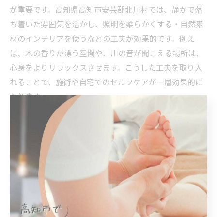
が重要です。高知県高知市安芸郡北川村では、静かで落
ち着いた雰囲気を活かし、照明を柔らかくする・自然素
材のインテリアを使うなどの工夫が効果的です。例え
ば、木の香りが漂う空間や、川の音が聞こえる場所は、
心身をよりリラックスさせます。こうした工夫を取り入
れることで、施術や自宅でのセルフケアが一層効果的に
なります。
四季折々の自然とリラクゼーションの楽しみ方
高知県高知市安芸郡北川村では、四季ごとに異なる自然
の魅力を感じながらリラクゼーションを楽しめます。春
は新緑の香り、夏は川辺の涼しさ、秋は紅葉、冬は澄ん
だ空気が特徴です。具体的には、季節ごとの自然散策
や、旬の植物を使ったハーブティーを取り入れること
で、心身ともにリフレッシュできます。季節の変化を活