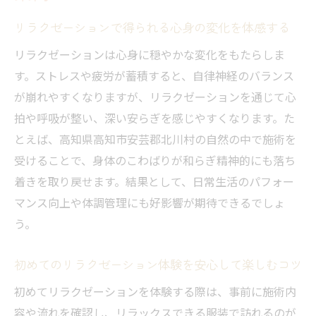
リラクゼーション施術後の心地よいリフレ
リラクゼーションで得られる心身の変化を体感する
ッシュ方法
リラクゼーションは心身に穏やかな変化をもたらしま
口コミに学ぶリラクゼーション体験の魅力
す。ストレスや疲労が蓄積すると、自律神経のバランス
と注意点
が崩れやすくなりますが、リラクゼーションを通じて心
高知県高知市安芸郡北川村で見つける癒しの時
拍や呼吸が整い、深い安らぎを感じやすくなります。た
間
とえば、高知県高知市安芸郡北川村の自然の中で施術を
リラクゼーションを満喫できる癒しの時間
受けることで、身体のこわばりが和らぎ精神的にも落ち
の見つけ方
着きを取り戻せます。結果として、日常生活のパフォー
地元で体験できるリラクゼーションの魅力
マンス向上や体調管理にも好影響が期待できるでしょ
を探る
う。
自然豊かな環境でリラクゼーションを楽し
初めてのリラクゼーション体験を安心して楽しむコツ
むポイント
忙しい方でも気軽に通えるリラクゼーショ
初めてリラクゼーションを体験する際は、事前に施術内
ン施設の特徴
容や流れを確認し、リラックスできる服装で訪れるのが