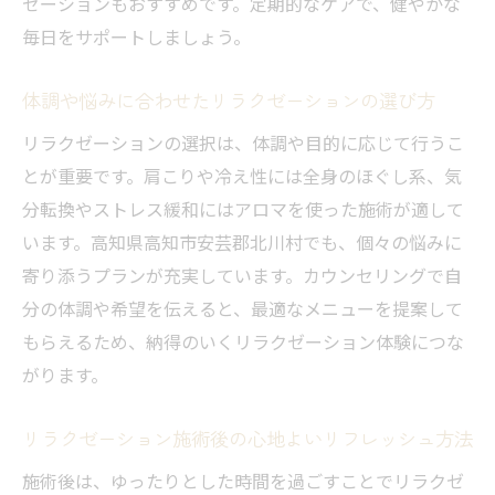
ゼーションもおすすめです。定期的なケアで、健やかな
み方
毎日をサポートしましょう。
リラクゼーションと自然療法の違いと選ぶ
体調や悩みに合わせたリラクゼーションの選び方
ポイント
疲れやストレスを和らげるための新提案
リラクゼーションの選択は、体調や目的に応じて行うこ
リラクゼーションでストレスを根本から解
とが重要です。肩こりや冷え性には全身のほぐし系、気
消する方法
分転換やストレス緩和にはアロマを使った施術が適して
います。高知県高知市安芸郡北川村でも、個々の悩みに
疲れやすい現代人におすすめのリラクゼー
寄り添うプランが充実しています。カウンセリングで自
ション習慣
分の体調や希望を伝えると、最適なメニューを提案して
ストレス管理に役立つリラクゼーション施
もらえるため、納得のいくリラクゼーション体験につな
術の選び方
がります。
日常生活に取り入れやすいリラクゼーショ
ンの工夫
リラクゼーション施術後の心地よいリフレッシュ方法
心身のリズムを整えるリラクゼーションの
施術後は、ゆったりとした時間を過ごすことでリラクゼ
活用術