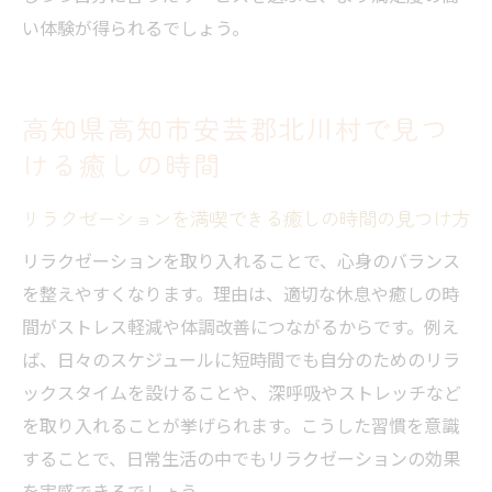
季節ごとのリラクゼーションの楽しみ方と
い体験が得られるでしょう。
ポイント
リラクゼーションがもたらす健康維持の秘訣
リラクゼーションを取り入れた毎日の健康
高知県高知市安芸郡北川村で見つ
管理法
ける癒しの時間
健康維持に役立つリラクゼーションの効果
を解説
リラクゼーションを満喫できる癒しの時間の見つけ方
リラクゼーションで免疫力を高めるための
リラクゼーションを取り入れることで、心身のバランス
習慣
を整えやすくなります。理由は、適切な休息や癒しの時
身体の不調予防にリラクゼーションが有効
間がストレス軽減や体調改善につながるからです。例え
な理由
ば、日々のスケジュールに短時間でも自分のためのリラ
セルフケアとリラクゼーションの組み合わ
ックスタイムを設けることや、深呼吸やストレッチなど
せ術
を取り入れることが挙げられます。こうした習慣を意識
することで、日常生活の中でもリラクゼーションの効果
健康的な生活を支えるリラクゼーションの
を実感できるでしょう。