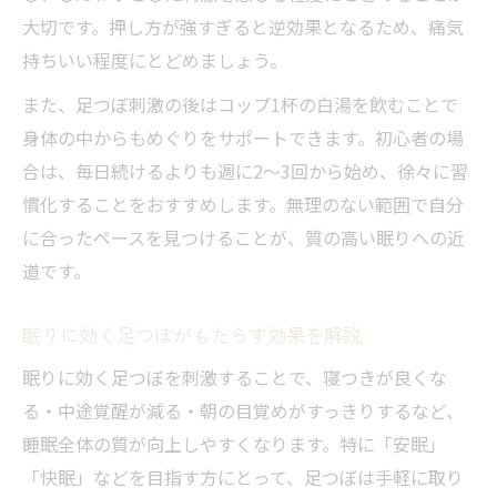
ストレス緩和と快眠へ導く足裏ケア
大切です。押し方が強すぎると逆効果となるため、痛気
足つぼケアがストレスを和らげる理由
持ちいい程度にとどめましょう。
足つぼで心身をリラックス状態に導く方法
また、足つぼ刺激の後はコップ1杯の白湯を飲むことで
睡眠の質向上に効果的な足つぼケアの習慣
身体の中からもめぐりをサポートできます。初心者の場
足つぼが快眠をサポートするメカニズム
合は、毎日続けるよりも週に2〜3回から始め、徐々に習
ストレス改善と眠りを促す足つぼ活用術
慣化することをおすすめします。無理のない範囲で自分
に合ったペースを見つけることが、質の高い眠りへの近
道です。
眠りに効く足つぼがもたらす効果を解説
眠りに効く足つぼを刺激することで、寝つきが良くな
る・中途覚醒が減る・朝の目覚めがすっきりするなど、
睡眠全体の質が向上しやすくなります。特に「安眠」
「快眠」などを目指す方にとって、足つぼは手軽に取り