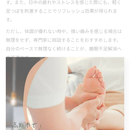
す。また、日中の疲れやストレスを感じた際にも、軽く
足つぼを刺激することでリフレッシュ効果が得られま
す。
ただし、体調が優れない時や、強い痛みを感じる場合は
無理をせず、専門家に相談することをおすすめします。
自分のペースで無理なく続けることが、睡眠不足解消へ
の近道です。
足つぼで理想の睡眠リズムを手に入れる
足つぼを活用することで、理想的な睡眠リズムを整える
ことが可能です。特に、毎日決まった時間に足つぼケア
を行うことは、体内時計（サーカディアンリズム）の調
整に役立ちます。これにより、自然な眠気が訪れるタイ
ミングが安定し、寝つきやすく目覚めやすい状態をつく
るサポートとなります。