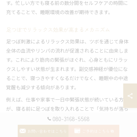
す。忙しい方でも寝る前の数分間をセルフケアの時間に
充てることで、睡眠環境の改善が期待できます。
足つぼでリラックス効果が高まるメカニズム
足つぼ刺激によるリラックス効果は、ツボを通じて身体
全体の血流やリンパの流れが促進されることに由来しま
す。これにより筋肉の緊張がほぐれ、心身ともにリラッ
クスしやすい状態が生まれます。副交感神経が優位にな
ることで、寝つきやすくなるだけでなく、睡眠中の中途
覚醒も減少する傾向があります。
例えば、仕事や家事で一日中緊張状態が続いている方
が、寝る前に足つぼを取り入れることで「気持ちが落ち
着いて深く眠れた」という声も多く寄せられています。
080-3168-5568
足つぼケアは短時間でもリラックス効果を実感しやすい
お問い合わせはこちら
ご予約はこちら
点が魅力です。