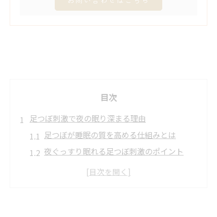
目次
足つぼ刺激で夜の眠り深まる理由
足つぼが睡眠の質を高める仕組みとは
夜ぐっすり眠れる足つぼ刺激のポイント
眠りに効く足つぼがもたらす効果を解説
足つぼと副交感神経の関係の深さ
即効で眠くなるツボと足つぼの関係性