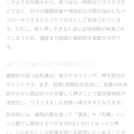
このような仕組みから、足つぼは一時的なリラックスだ
寝る前の足つぼが眠りに効く習慣になる理
けでなく、日々の睡眠改善や慢性的な不眠の悩みにもア
由
プローチできるセルフケア方法として支持されていま
毎晩できる足つぼセルフマッサージ方法
す。ただし、強く押しすぎると逆に交感神経が刺激され
寝る前に足つぼを行うタイミングとコツ
てしまうため、適度な力加減と継続的な実践が大切で
す。
足つぼで睡眠の質を底上げする夜の工夫
足つぼを使った安眠ルーティンの作り方
夜ぐっすり眠れる足つぼ刺激のポイント
副交感神経に働く足つぼの効果解説
睡眠前の足つぼ刺激は、強さやタイミング、押す部位が
足つぼが副交感神経を整える理由とは
ポイントです。まず、就寝1時間前を目安に、足裏の中央
睡眠の質改善に必要な足つぼ刺激の解説
部やかかと周辺のツボを優しく押すことで副交感神経が
足つぼでリラックス効果が高まるメカニズ
活性化し、リラックスした状態へ導きやすくなります。
ム
具体的には、親指の腹を使って「湧泉」や「失眠」とい
副交感神経を優位にする足つぼの選び方
った眠りに関係するツボを3秒ほどかけてゆっくり押
足つぼと自律神経の深い関係を徹底解説
し、じんわりとした刺激を感じる程度にとどめることが