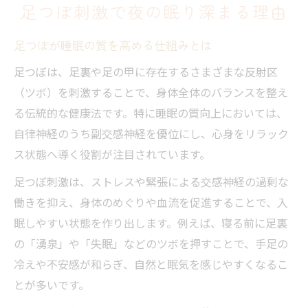
睡眠の質が向上する足つぼケア術
足つぼ刺激で夜の眠り深まる理由
足つぼで睡眠の質を劇的に改善する方法
足つぼが睡眠の質を高める仕組みとは
安眠を得るための足つぼセルフケアのコツ
足つぼケアがもたらす深い眠りへのアプロ
足つぼは、足裏や足の甲に存在するさまざまな反射区
ーチ
（ツボ）を刺激することで、身体全体のバランスを整え
る伝統的な健康法です。特に睡眠の質向上においては、
睡眠不足解消に役立つ足つぼ活用術
自律神経のうち副交感神経を優位にし、心身をリラック
足つぼで理想の睡眠リズムを手に入れる
ス状態へ導く役割が注目されています。
眠りを促すための足つぼ活用法
足つぼ刺激は、ストレスや緊張による交感神経の過剰な
足つぼで眠気を誘う具体的な手順を紹介
働きを抑え、身体のめぐりや血流を促進することで、入
眠れる足つぼの位置と押し方のポイント
眠しやすい状態を作り出します。例えば、寝る前に足裏
睡眠の質向上に役立つ足裏ツボの活用例
の「湧泉」や「失眠」などのツボを押すことで、手足の
足つぼで副交感神経を優位にするコツ
冷えや不安感が和らぎ、自然と眠気を感じやすくなるこ
眠くなるツボの見つけ方と足つぼの実践
とが多いです。
寝る前におすすめの足つぼ習慣