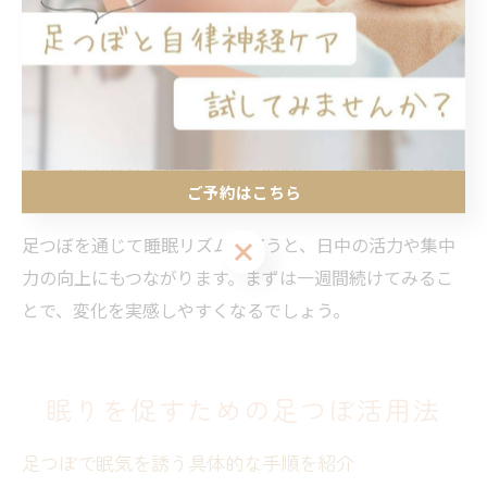
具体的には、「寝る前 足つぼ 効果」を最大限に引き出す
ため、就寝前のルーティンとして足つぼを取り入れるこ
とが重要です。例えば、足裏全体を軽くほぐした後、安
眠に関係するツボを優しく押すことで、心身がリラック
スしやすくなります。足つぼと同時に、深呼吸やストレ
ご予約はこちら
ッチを組み合わせるのも効果的です。
足つぼを通じて睡眠リズムが整うと、日中の活力や集中
ご予約はこちら
力の向上にもつながります。まずは一週間続けてみるこ
とで、変化を実感しやすくなるでしょう。
眠りを促すための足つぼ活用法
足つぼで眠気を誘う具体的な手順を紹介