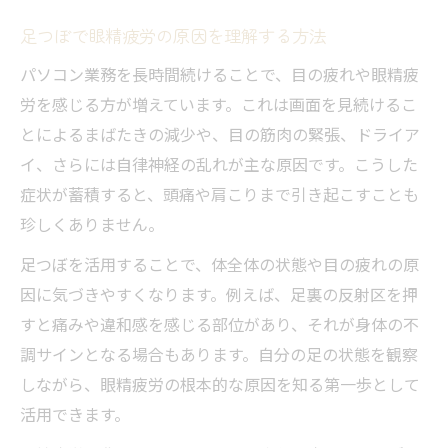
由
足つぼ刺激が眼精疲労軽減に役立つ根拠
足つぼで眼精疲労の原因を理解する方法
パソコン作業時に足つぼを勧める理由とは
パソコン業務を長時間続けることで、目の疲れや眼精疲
眼精疲労改善のための足つぼ活用ポイント
労を感じる方が増えています。これは画面を見続けるこ
とによるまばたきの減少や、目の筋肉の緊張、ドライア
足つぼで目の負担を和らげる実践法
イ、さらには自律神経の乱れが主な原因です。こうした
デスクワークの疲れ目に足つぼが効果的な
症状が蓄積すると、頭痛や肩こりまで引き起こすことも
理由
珍しくありません。
足裏ケアで視界スッキリを目指すセルフ法
足つぼを活用することで、体全体の状態や目の疲れの原
足つぼで視界がクリアになる理由を解説
因に気づきやすくなります。例えば、足裏の反射区を押
眼精疲労のセルフケアに最適な足裏刺激法
すと痛みや違和感を感じる部位があり、それが身体の不
足つぼで目の奥の重だるさを和らげるコツ
調サインとなる場合もあります。自分の足の状態を観察
自宅でできる視力回復サポートの足つぼ法
しながら、眼精疲労の根本的な原因を知る第一歩として
足つぼと目のツボの組み合わせケアの効果
活用できます。
デスクワーク中の眼精疲労を足つぼでサポート