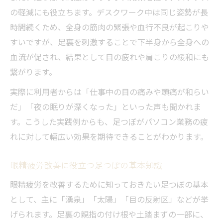
足つぼ刺激による眼精疲労予防のコツ
の軽減にも役立ちます。デスクワーク中は同じ姿勢が長
目の奥の重だるさに効く足つぼポイント
時間続くため、全身の筋肉の緊張や血行不良が起こりや
足つぼで目の奥の重さが緩和される理由
すいですが、足裏を刺激することで下半身から全身への
効果的な足つぼの位置と刺激方法を解説
血流が促され、結果として目の疲れや肩こりの緩和にも
眼精疲労におすすめの足つぼポイント紹介
繋がります。
目のだるさを和らげる足つぼセルフケア術
実際に利用者からは「仕事中の目の痛みや頭痛が和らい
足つぼと耳つぼの組み合わせで目の疲れ対
だ」「夜の眠りが深くなった」といった声も聞かれま
策
す。こうした実践例からも、足つぼがパソコン業務の疲
れに対して幅広い効果を期待できることがわかります。
眼精疲労改善に役立つ足つぼの基本知識
眼精疲労を改善するために知っておきたい足つぼの基本
として、主に「湧泉」「太陽」「目の反射区」などが挙
げられます。足裏の親指の付け根や土踏まずの一部に、