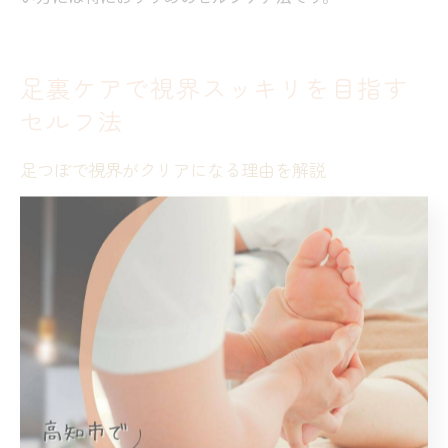
足裏ケアで視界スッキリを目指す
セルフ法
足つぼで視界がクリアになる理由を解説
足つぼを刺激することで視界がクリアになる理由には、
足裏の反射区理論が深く関係しています。足裏には全身
の臓器や器官につながるとされる「反射区」が存在し、
その中でも特に目に対応する部分を刺激することで血流
や自律神経のバランスが整いやすくなります。これによ
り、パソコン業務などで酷使された目の疲れやかすみの
改善が期待できるのです。
実際に、眼精疲労に悩む方の多くが足つぼケアを取り入