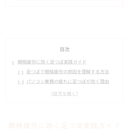
目次
眼精疲労に効く足つぼ実践ガイド
足つぼで眼精疲労の原因を理解する方法
パソコン業務の疲れに足つぼが効く理由
眼精疲労改善に役立つ足つぼの基本知識
足裏のツボを使ったセルフケアの手順
日常に取り入れやすい足つぼ活用法
パソコン業務の目疲れ対策に足つぼが有効な理
眼精疲労に効く足つぼ実践ガイド