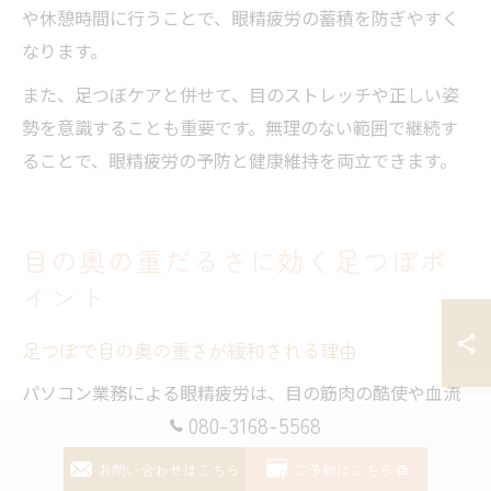
や休憩時間に行うことで、眼精疲労の蓄積を防ぎやすく
なります。
また、足つぼケアと併せて、目のストレッチや正しい姿
勢を意識することも重要です。無理のない範囲で継続す
ることで、眼精疲労の予防と健康維持を両立できます。
目の奥の重だるさに効く足つぼポ
イント
足つぼで目の奥の重さが緩和される理由
パソコン業務による眼精疲労は、目の筋肉の酷使や血流
080-3168-5568
の滞りが主な原因です。足つぼを刺激することで、全身
の血流が促進され、自律神経のバランスが整いやすくな
お問い合わせはこちら
ご予約はこちら