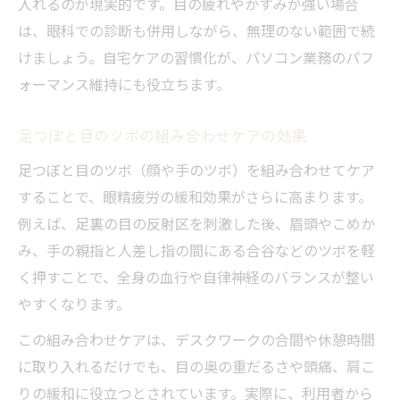
入れるのが現実的です。目の疲れやかすみが強い場合
は、眼科での診断も併用しながら、無理のない範囲で続
けましょう。自宅ケアの習慣化が、パソコン業務のパフ
ォーマンス維持にも役立ちます。
足つぼと目のツボの組み合わせケアの効果
足つぼと目のツボ（顔や手のツボ）を組み合わせてケア
することで、眼精疲労の緩和効果がさらに高まります。
例えば、足裏の目の反射区を刺激した後、眉頭やこめか
み、手の親指と人差し指の間にある合谷などのツボを軽
く押すことで、全身の血行や自律神経のバランスが整い
やすくなります。
この組み合わせケアは、デスクワークの合間や休憩時間
に取り入れるだけでも、目の奥の重だるさや頭痛、肩こ
りの緩和に役立つとされています。実際に、利用者から