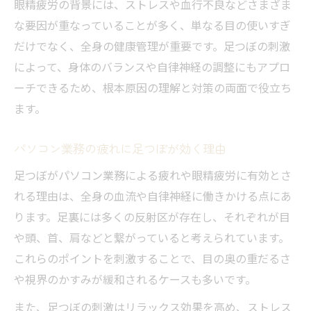
眼精疲労の背景には、ストレスや血行不良などさまざま
仕事の合間にできる足つぼセルフマッサー
な要因が重なっていることが多く、単なる目の使いすぎ
ジ
だけでなく、全身の健康管理が重要です。足つぼの刺激
パソコン作業と足つぼケアを両立させる習
によって、身体のバランスや自律神経の調整にもアプロ
慣
ーチできるため、根本原因の理解と対策の両面で役立ち
眼精疲労対策として足つぼを活用するコツ
ます。
短時間で目の疲れを緩和する足つぼテクニ
パソコン業務の疲れに足つぼが効く理由
ック
足つぼで目のストレスを軽減する方法
足つぼがパソコン業務による疲れや眼精疲労に有効とさ
れる理由は、全身の血流や自律神経に働きかける点にあ
足つぼ刺激がもたらす眼精疲労軽減の秘訣
ります。足裏には多くの反射区が存在し、それぞれが目
足つぼ刺激で目の奥の疲れを和らげる方法
や頭、首、肩などと繋がっていると考えられています。
眼精疲労を緩和するための足つぼの選び方
これらのポイントを刺激することで、目の奥の重だるさ
足つぼと頭痛ケアを同時に行うポイント
や視界のかすみが緩和されるケースも多いです。
足つぼで自律神経を整えるメリット
また、足つぼの刺激はリラックス効果を高め、ストレス