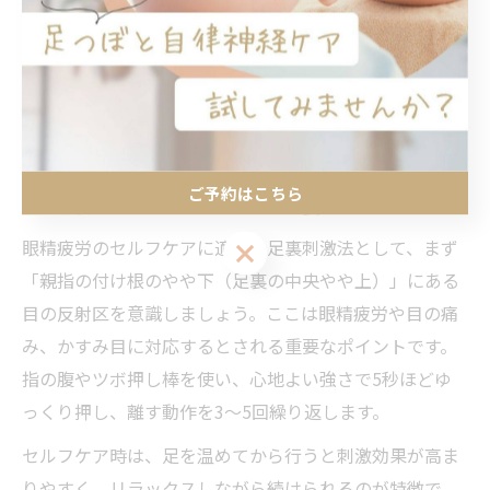
れたことで、目の奥の重だるさや視界のぼやけが軽減し
たと感じています。足つぼは全身のめぐりをサポート
し、長時間の画面作業による血行不良や自律神経の乱れ
にも働きかけるため、目だけでなく心身全体のリフレッ
シュにもつながります。
ご予約はこちら
眼精疲労のセルフケアに最適な足裏刺激法
眼精疲労のセルフケアに適した足裏刺激法として、まず
ご予約はこちら
「親指の付け根のやや下（足裏の中央やや上）」にある
目の反射区を意識しましょう。ここは眼精疲労や目の痛
み、かすみ目に対応するとされる重要なポイントです。
指の腹やツボ押し棒を使い、心地よい強さで5秒ほどゆ
っくり押し、離す動作を3～5回繰り返します。
セルフケア時は、足を温めてから行うと刺激効果が高ま
りやすく、リラックスしながら続けられるのが特徴で