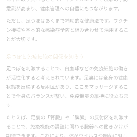
足つぼと運動・栄養の効果的な組み合わせ
意識が高まり、健康管理への自信にもつながります。
足つぼ刺激がもたらすインフルエンザ対策
ただし、足つぼはあくまで補助的な健康法です。ワクチ
足つぼ刺激でインフルエンザリスクを減ら
ン接種や基本的な感染症予防と組み合わせて活用するこ
す
とが大切です。
インフルエンザ 足つぼの効果的活用例
足つぼ刺激が血流と免疫に与える影響
足つぼと免疫細胞の関係を知ろう
足つぼは意味 ない？根拠と実際の声
足つぼを刺激することで、白血球などの免疫細胞の働き
足つぼ 内臓 効果で体調を底上げする方法
が活性化すると考えられています。足裏には全身の健康
状態を反映する反射区があり、ここをマッサージするこ
とで全身のバランスが整い、免疫機能の維持に役立ちま
す。
たとえば、足裏の「腎臓」や「脾臓」の反射区を刺激す
ることで、免疫機能の調整に関わる臓器への働きかけが
期待できます。これにより、体がウイルスや細菌に対し