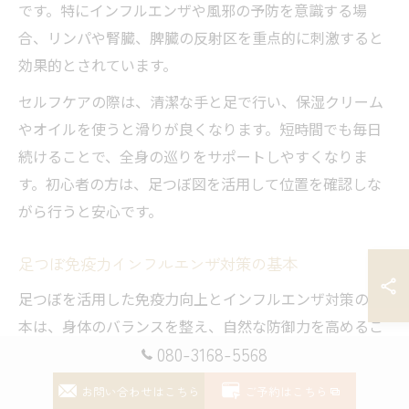
です。特にインフルエンザや風邪の予防を意識する場
合、リンパや腎臓、脾臓の反射区を重点的に刺激すると
効果的とされています。
セルフケアの際は、清潔な手と足で行い、保湿クリーム
やオイルを使うと滑りが良くなります。短時間でも毎日
続けることで、全身の巡りをサポートしやすくなりま
す。初心者の方は、足つぼ図を活用して位置を確認しな
がら行うと安心です。
足つぼ免疫力インフルエンザ対策の基本
足つぼを活用した免疫力向上とインフルエンザ対策の基
本は、身体のバランスを整え、自然な防御力を高めるこ
080-3168-5568
とにあります。特に、東洋医学では足裏の刺激が自律神
経の調整や全身の血流促進に寄与し、結果として免疫細
お問い合わせはこちら
ご予約はこちら
胞の活性化につながると考えられています。