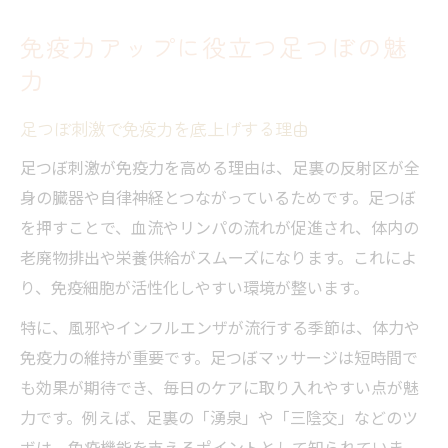
足つぼを続けた結果が健康にもたらす変化
免疫力アップに役立つ足つぼの魅
インフルエンザ予防を目指す足つぼ活用法
力
インフルエンザ予防に効く足つぼの押し方
足つぼ刺激で免疫力を底上げする理由
インフルエンザ ツボや反射区のポイント解
説
足つぼ刺激が免疫力を高める理由は、足裏の反射区が全
自宅でできる足つぼマッサージの手順
身の臓器や自律神経とつながっているためです。足つぼ
足つぼ刺激と発熱時の活用タイミング
を押すことで、血流やリンパの流れが促進され、体内の
老廃物排出や栄養供給がスムーズになります。これによ
風邪予防に役立つ足つぼの効果的な使い方
り、免疫細胞が活性化しやすい環境が整います。
足つぼマッサージで体調を整えるコツ
特に、風邪やインフルエンザが流行する季節は、体力や
足つぼマッサージを有効に活かすコツ
免疫力の維持が重要です。足つぼマッサージは短時間で
足つぼ 意味 ないと思う人に知ってほしいポ
も効果が期待でき、毎日のケアに取り入れやすい点が魅
イント
力です。例えば、足裏の「湧泉」や「三陰交」などのツ
毎日の足つぼで体調管理をサポート
ボは、免疫機能を支えるポイントとして知られていま