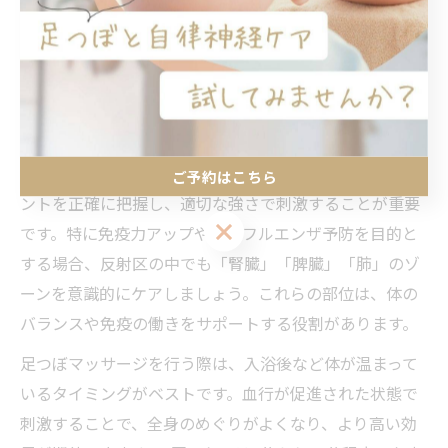
足つぼマッサージで体調を整える
コツ
足つぼマッサージを有効に活かすコツ
足つぼマッサージを最大限に活かすためには、押すポイ
ご予約はこちら
ントを正確に把握し、適切な強さで刺激することが重要
ご予約はこちら
です。特に免疫力アップやインフルエンザ予防を目的と
する場合、反射区の中でも「腎臓」「脾臓」「肺」のゾ
ーンを意識的にケアしましょう。これらの部位は、体の
バランスや免疫の働きをサポートする役割があります。
足つぼマッサージを行う際は、入浴後など体が温まって
いるタイミングがベストです。血行が促進された状態で
刺激することで、全身のめぐりがよくなり、より高い効