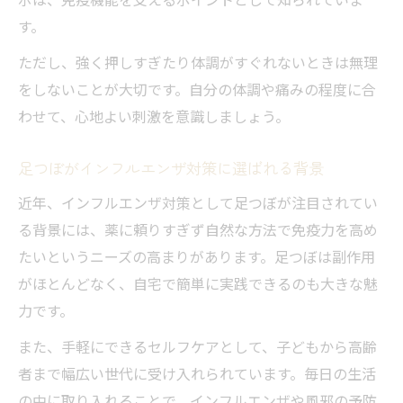
足つぼ 続けた結果の体感変化を解説
す。
胃腸 風邪 足 つぼで腸内環境も整える
ただし、強く押しすぎたり体調がすぐれないときは無理
風邪が心配な季節におすすめの足つぼ
をしないことが大切です。自分の体調や痛みの程度に合
風邪予防に選ばれる足つぼの特徴と方法
わせて、心地よい刺激を意識しましょう。
発熱時に意識したい足つぼの位置と役割
免疫力アップを目指す足つぼ習慣を紹介
足つぼがインフルエンザ対策に選ばれる背景
足つぼマッサージで寒さに負けない体作り
近年、インフルエンザ対策として足つぼが注目されてい
足つぼと風邪症状緩和の実体験まとめ
る背景には、薬に頼りすぎず自然な方法で免疫力を高め
セルフケアで免疫力を高める足つぼ習慣
たいというニーズの高まりがあります。足つぼは副作用
がほとんどなく、自宅で簡単に実践できるのも大きな魅
毎日続ける足つぼ習慣が免疫力に効く理由
力です。
短時間でできる足つぼセルフケアの流れ
また、手軽にできるセルフケアとして、子どもから高齢
足つぼ免疫力インフルエンザ対策の基本
者まで幅広い世代に受け入れられています。毎日の生活
日常生活に足つぼを取り入れる工夫
の中に取り入れることで、インフルエンザや風邪の予防