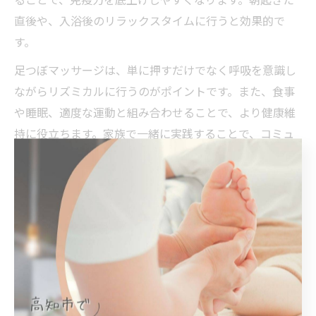
直後や、入浴後のリラックスタイムに行うと効果的で
す。
足つぼマッサージは、単に押すだけでなく呼吸を意識し
ながらリズミカルに行うのがポイントです。また、食事
や睡眠、適度な運動と組み合わせることで、より健康維
持に役立ちます。家族で一緒に実践することで、コミュ
ニケーションの時間にもなり、モチベーションアップに
もつながります。
注意点として、強い痛みや違和感を感じた場合は無理を
せず中止しましょう。足つぼはあくまでセルフケアの一
環であり、症状が続く場合は医療機関の受診をおすすめ
します。足つぼを日常的に取り入れることで、風邪やイ
ンフルエンザに負けない体づくりを目指しましょう。