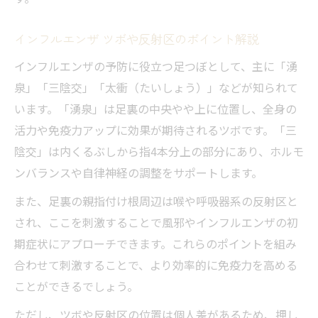
インフルエンザ ツボや反射区のポイント解説
インフルエンザの予防に役立つ足つぼとして、主に「湧
泉」「三陰交」「太衝（たいしょう）」などが知られて
います。「湧泉」は足裏の中央やや上に位置し、全身の
活力や免疫力アップに効果が期待されるツボです。「三
陰交」は内くるぶしから指4本分上の部分にあり、ホルモ
ンバランスや自律神経の調整をサポートします。
また、足裏の親指付け根周辺は喉や呼吸器系の反射区と
され、ここを刺激することで風邪やインフルエンザの初
期症状にアプローチできます。これらのポイントを組み
合わせて刺激することで、より効率的に免疫力を高める
ことができるでしょう。
ただし、ツボや反射区の位置は個人差があるため、押し