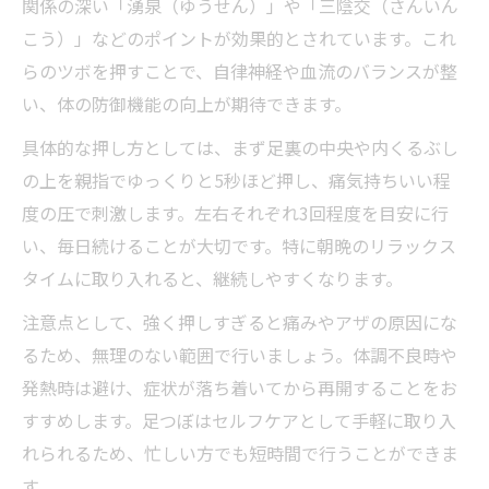
関係の深い「湧泉（ゆうせん）」や「三陰交（さんいん
こう）」などのポイントが効果的とされています。これ
らのツボを押すことで、自律神経や血流のバランスが整
い、体の防御機能の向上が期待できます。
具体的な押し方としては、まず足裏の中央や内くるぶし
の上を親指でゆっくりと5秒ほど押し、痛気持ちいい程
度の圧で刺激します。左右それぞれ3回程度を目安に行
い、毎日続けることが大切です。特に朝晩のリラックス
タイムに取り入れると、継続しやすくなります。
注意点として、強く押しすぎると痛みやアザの原因にな
るため、無理のない範囲で行いましょう。体調不良時や
発熱時は避け、症状が落ち着いてから再開することをお
すすめします。足つぼはセルフケアとして手軽に取り入
れられるため、忙しい方でも短時間で行うことができま
す。