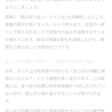
内臓回復のために足つぼが役立つ理由を探求
ようにしましょう。
足つぼが内臓回復に有効な理由を徹底分析
実際に「朝の足つぼルーティンを1か月継続したところ、
内臓機能改善と足つぼの関係を深掘り解説
胃腸の調子が良くなった」という声もあり、生活の一部
足つぼと内臓回復力の相互作用とは何か
として取り入れることで回復力の向上を実感するケース
足つぼ内臓関係ない？経験談から探る真実
が増えています。自分の体調の変化を記録しながら、無
足つぼで得る内臓リセット体験のポイント
理なく続けることが成功のコツです。
足つぼは内臓と関係ない？知恵袋で話題の理由
近年、ネット上の知恵袋やSNSでは「足つぼは内臓と関
係ないのでは？」という疑問が多く見られます。この背
景には、足つぼの効果に科学的根拠が十分に示されてい
ない点や、感じ方に個人差が大きいことが挙げられま
す。
足つぼが内臓の回復力に直接作用するかどうかは専門家