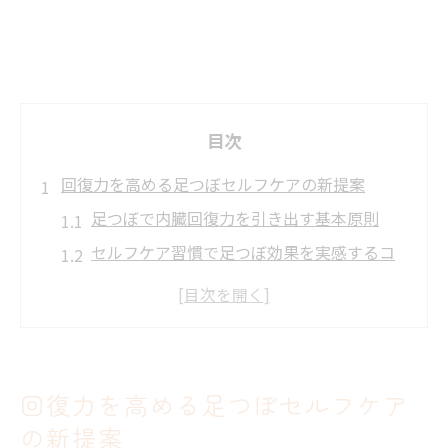
目次
回復力を高める足つぼセルフケアの新提案
足つぼで内臓回復力を引き出す基本原則
セルフケア習慣で足つぼ効果を実感するコ
ツ
足つぼは内臓と関係ない？知恵袋で話題の
理由
足つぼが内臓疲労を癒す科学的根拠と課題
回復力を高める足つぼセルフケア
足つぼ継続の結果と回復力向上の体感談
の新提案