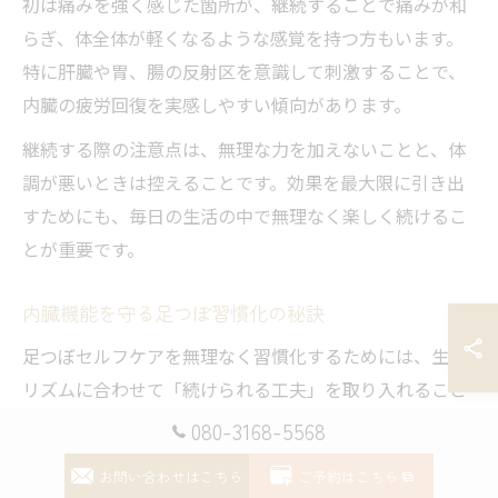
初は痛みを強く感じた箇所が、継続することで痛みが和
らぎ、体全体が軽くなるような感覚を持つ方もいます。
特に肝臓や胃、腸の反射区を意識して刺激することで、
内臓の疲労回復を実感しやすい傾向があります。
継続する際の注意点は、無理な力を加えないことと、体
調が悪いときは控えることです。効果を最大限に引き出
すためにも、毎日の生活の中で無理なく楽しく続けるこ
とが重要です。
内臓機能を守る足つぼ習慣化の秘訣
足つぼセルフケアを無理なく習慣化するためには、生活
リズムに合わせて「続けられる工夫」を取り入れること
が大切です。例えば、入浴後のリラックスタイムや就寝
080-3168-5568
前のひとときに、短時間でできる足つぼマッサージを取
お問い合わせはこちら
ご予約はこちら
り入れると続けやすくなります。特に内臓の反射区を意