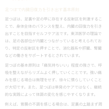
内臓の健やかさを支える足つぼ活用法とは
足つぼで内臓機能を高めるセルフケア方法
足つぼで内臓回復力を引き出す基本原則
内臓に効く足つぼと反射区の位置関係を解
足つぼは、足裏や足の甲に存在する反射区を刺激するこ
説
とで、身体全体のバランスを整え、内臓の回復力を引き
足つぼ内臓根拠の真実と東洋医学の視点
出すことを目指すセルフケア法です。東洋医学の理論で
足つぼ内臓効果を日常に活かすルーチン術
は、足の各部位が内臓とつながっていると考えられてお
り、特定の反射区を押すことで、消化器系や肝臓、腎臓
足つぼで老廃物排出を促し健やかな内臓へ
などの働きをサポートするとされています。
足つぼで疲れた内臓のリセットを図る方法
足つぼの基本原則は「痛気持ちいい」程度の強さで、呼
足つぼが内臓リセットに役立つ仕組みを解
吸を整えながらリズムよく押していくことです。強い痛
説
みを感じる場合は無理をせず、徐々に慣らしていくこと
内臓疲労サインと足つぼの正しい押し方
が大切です。また、足つぼは単発のケアではなく、継続
足つぼ続けた結果に見る内臓回復の変化
的な実践によって体調の変化を感じやすくなります。
足つぼ痛い理由と内臓への働きの関係性
例えば、胃腸の不調を感じる場合は、足裏の土踏まず周
足つぼで肝臓のゴリゴリをケアするメリッ