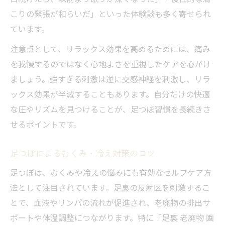
足つぼで得られるリラックスと健康維持
こりの緊張が和らいだ」といった体験談も多く寄せられ
ています。
足つぼ継続がもたらす心身の安定感
注意点として、リラックス効果を高めるためには、痛み
を我慢するのではなく心地よさを重視したケアを心がけ
ましょう。強すぎる刺激は逆に交感神経を刺激し、リラ
ックス効果が半減することもあります。自分だけの快適
な圧やリズムを見つけることが、足つぼ習慣を長続きさ
せるポイントです。
足つぼによるむくみ・冷え対策のコツ
足つぼは、むくみや冷えの悩みにも有効なセルフケア方
法として注目されています。足裏の反射区を刺激するこ
とで、血液やリンパの流れが促進され、老廃物の排出サ
ポートや体温調整につながります。特に「足裏 老廃物 画