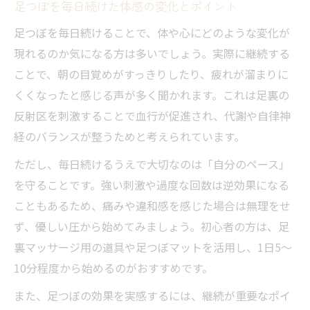
術
足つぼを毎日続けた体感の変化とポイント
足つぼケアを習慣化するコツと注意点
足つぼを毎日続けることで、体や心にどのような変化が
足つぼマットを毎日使う時のポイント
現れるのか気になる方は多いでしょう。実際に継続する
短時間で効果的な足つぼ継続法の選び方
ことで、朝の目覚めがすっきりしたり、疲れが溜まりに
くくなったと感じる声が多く聞かれます。これは足裏の
足つぼを毎日続けるためのモチベ管理術
反射区を刺激することで血行が促進され、代謝や自律神
足裏マッサージで健康維持を目指す秘訣
経のバランスが整うためと考えられています。
足裏マッサージが健康維持に役立つ理由
ただし、毎日続けるうえで大切なのは「自分のペース」
足裏マッサージと足つぼの違いを比較解説
を守ることです。強い刺激や過度な回数は逆効果になる
足裏マッサージ毎日の効果と継続ポイント
こともあるため、痛みや違和感を感じた場合は無理をせ
足つぼと血流改善の関係性を知ろう
ず、優しい圧から始めてみましょう。初心者の方は、足
足裏マッサージで見逃せない注意事項
裏マッサージ用の道具や足つぼマットを活用し、1日5～
自分のペースで限界を見極める足つぼ法
10分程度から始めるのがおすすめです。
足つぼは自分だけのペースが大切な理由
また、足つぼの効果を実感するには、継続が重要なポイ
足つぼで限界を感じる前のサインを知る