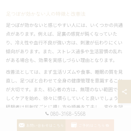
足つぼが効かない人の特徴と改善法
足つぼが効かないと感じやすい人には、いくつかの共通
点があります。例えば、足裏の感覚が鈍くなっていた
り、冷え性や血行不良が強い方は、刺激が伝わりにくい
傾向があります。また、ストレス過多や生活習慣の乱れ
がある場合も、効果を実感しづらい理由となります。
改善法としては、まず生活リズムや食事、睡眠の質を見
直し、足つぼと合わせて全身の健康管理を意識すること
が大切です。また、初心者の方は、無理のない範囲で優
しくケアを始め、徐々に慣らしていくと良いでしょう。
経験者は反射区ごとに押し方や順番を工夫し、変化を記
080-3168-5568
録することで「自分だけの最適な方法」を見つけやすく
なります。
お問い合わせはこちら
ご予約はこちら