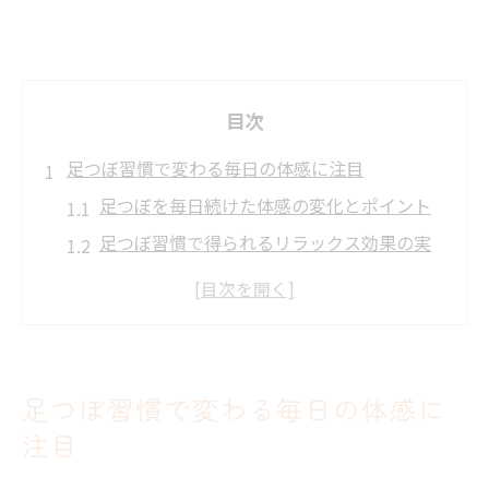
目次
足つぼ習慣で変わる毎日の体感に注目
足つぼを毎日続けた体感の変化とポイント
足つぼ習慣で得られるリラックス効果の実
感
足つぼによるむくみ・冷え対策のコツ
足裏マッサージ続けた結果のリアルな感想
足つぼで健康維持する日々の気づきとは
足つぼ習慣で変わる毎日の体感に
無理なく続ける足つぼケアのコツを解説
注目
足つぼを無理なく続けるための生活リズム