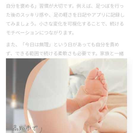
自分を褒める」習慣が大切です。例えば、足つぼを行っ
た後のスッキリ感や、足の軽さを日記やアプリに記録し
てみましょう。小さな変化を可視化することで、続ける
モチベーションにつながります。
また、「今日は無理」という日があっても自分を責め
ず、できる範囲で続ける柔軟さも必要です。家族と一緒
に取り組んだり、SNSや知恵袋などで継続のコツや体験
談を共有するのも励みになります。自分のペースを大切
に、「限界が来る前」のサインを見逃さず、無理なく楽
しく続けることが、足つぼ習慣を長く保つコツです。
足裏マッサージで健康維持を目指
す秘訣