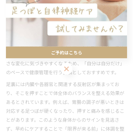
足裏マッサージが健康維持に役立つ理由
足裏マッサージは、足の裏に存在する多くの反射区を刺
激することで、身体全体の調子を整える健康法として注
目されています。特に足つぼを意識してケアすること
で、血流促進や老廃物の排出サポートが期待でき、慢性
ご予約はこちら
的な疲労や冷えの改善にも役立ちます。自分の体調の小
さな変化に気づきやすくなるため、「自分は自分だけ」
ご予約はこちら
のペースで健康管理を行う習慣としておすすめです。
足裏には内臓や各器官と関連する反射区が集まってお
り、そこを押すことで体全体のバランスを整える効果が
あるとされています。例えば、胃腸の調子が悪いときは
対応する足つぼが硬くなったり、押すと痛みを感じるこ
とがあります。このような身体からのサインを見逃さ
ず、早めにケアすることで「限界が来る前」に体調を整