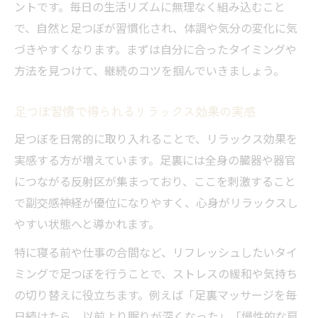
ントです。毎日の生活リズムに無理なく組み込むこと
足つぼを押し続ける際の体調変化に注目
で、自然と足つぼが習慣化され、体調や気分の変化に気
足つぼ習慣で無理をしない工夫と実践法
づきやすくなります。まずは自分に合ったタイミングや
方法を見つけて、継続のコツを掴んでいきましょう。
足つぼのやりすぎを防ぐ自己管理術
足つぼが効かない理由と安全な続け方
足つぼ習慣で得られるリラックス効果の実感
足つぼが効かないと感じる場合の要因
足つぼを日常的に取り入れることで、リラックス効果を
足つぼ 内臓と関係ない部位の注意点
実感する方が増えています。足裏には全身の臓器や器官
足つぼで効果を実感できない時の対策
につながる反射区が集まっており、ここを刺激すること
足つぼを安全に続けるための確認事項
で副交感神経が優位になりやすく、心身がリラックスし
足つぼが効かない人の特徴と改善法
やすい状態へと導かれます。
継続する足つぼで得られる変化と実感とは
特に寝る前や仕事の合間など、リフレッシュしたいタイ
足つぼ続けた結果感じる体調の変化とは
ミングで足つぼを行うことで、ストレスの緩和や気持ち
足つぼによる痩せる効果の体感ポイント
の切り替えに役立ちます。例えば「足裏マッサージを毎
足つぼを毎日続けた人の実際の実感例
日続けたら、以前より眠りが深くなった」「慢性的な肩