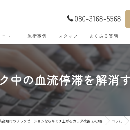
080-3168-5568
メニュー
施術事例
スタッフ
よくある質問
ク中の血流停滞を解消
県高知市のリラクゼーションならキモチ上がるカラダ改善 2人3客
コラム