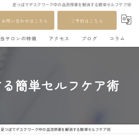
足つぼでデスクワーク中の血流停滞を解消する簡単セルフケア術
お問い合わせはこちら
ご予約はこちら
当サロンの特徴
アクセス
ブログ
コラム
足つぼ
自律神経
する簡単セルフケア術
更年期
不妊
疲れ
足つぼでデスクワーク中の血流停滞を解消する簡単セルフケア術