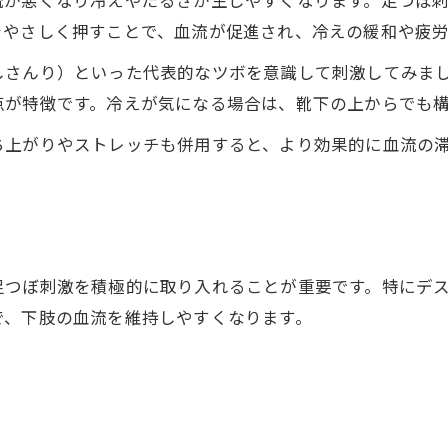
をやさしく押すことで、血流が促進され、冷えの緩和や疲
座りっぱなしが招く下肢静脈の悩みと足つぼ対策
足つぼと血流改善で静脈リスクを減らすコツ
しさんり）といった代表的なツボを意識して刺激してみま
足つぼケアで下肢静脈の健康を守る理由
点が特徴です。冷えが気になる場合は、靴下の上からでも
デスクワークに役立つ足つぼグッズと簡単ケア術
ち上がりやストレッチも併用すると、より効果的に血流の
デスク下で使える足つぼグッズの選び方と活用法
。
足つぼマットで血流改善するデスクワークの工夫
足つぼグッズでむくみ・だるさをセルフケア
ご予約はこちら
ご予約はこちら
簡単にできる足つぼケア術で健康維持をサポート
足つぼ刺激を積極的に取り入れることが重要です。特にデ
足つぼを活かした血流改善グッズの効果まとめ
で、下肢の血流を維持しやすくなります。