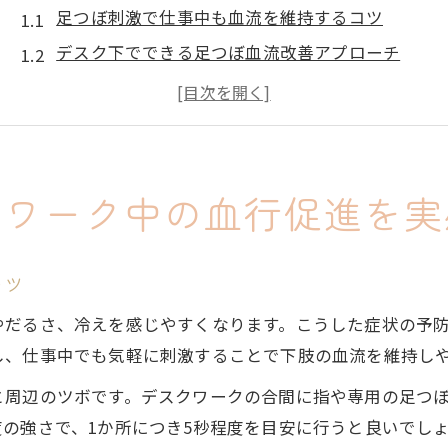
足つぼ刺激で仕事中も血流を維持するコツ
デスク下でできる足つぼ血流改善アプローチ
座りっぱなしでも足つぼで冷え・だるさ対策
足の血流停滞を防ぐ足つぼ活用法とは
毎日の足つぼケアで血流悪化を予防する方法
座りっぱなし時の足つぼケアがむくみ予防に効く理由
クワーク中の血行促進を実
足つぼがむくみ予防に役立つメカニズムを解説
座り作業でも足つぼで足の血流をキープしよう
コツ
足つぼ刺激でむくみやすい足をリフレッシュ
やだるさ、冷えを感じやすくなります。こうした症状の予
血流停滞が引き起こすむくみと足つぼ対策法
し、仕事中でも気軽に刺激することで下肢の血流を維持し
足つぼによる血流改善でむくみ解消が期待できる
と周辺のツボです。デスクワークの合間に指や専用の足つ
足の血流悪化を防ぐセルフ足つぼマッサージのすすめ
の強さで、1か所につき5秒程度を目安に行うと良いでし
足つぼマッサージで血流が悪い状態をリセット