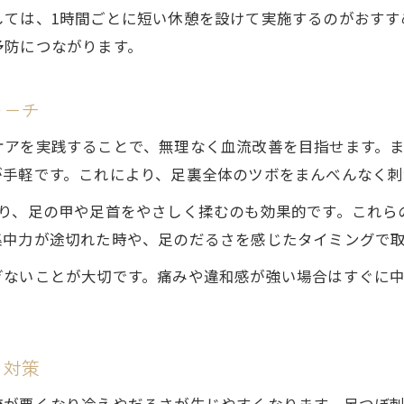
しては、1時間ごとに短い休憩を設けて実施するのがおすす
簡単セルフ足つぼで血流を良くする実践方法
予防につながります。
足の血流が悪い原因にアプローチする足つぼ術
足つぼマッサージのコツと効果アップの秘訣
ローチ
足つぼで血流改善トレーニングを日常に取り入れ
ケアを実践することで、無理なく血流改善を目指せます。
血流が悪いと現れる症状と足つぼがもたらす変化
が手軽です。これにより、足裏全体のツボをまんべんなく刺
血流が悪いと出る症状を足つぼでやわらげる方法
たり、足の甲や足首をやさしく揉むのも効果的です。これら
足の血流が悪いと出る症状と足つぼの変化体験
集中力が途切れた時や、足のだるさを感じたタイミングで
足つぼ刺激で実感する血流改善のサインとは
足つぼで血流が良くなりすぎる心配はある？
ぎないことが大切です。痛みや違和感が強い場合はすぐに
足つぼで体感する血流改善効果のポイント
足つぼ活用で下肢静脈のトラブル対策を強化しよう
さ対策
足つぼで下肢静脈の血流停滞を防ぐ方法
足つぼを使った静脈トラブル予防のセルフケア
流が悪くなり冷えやだるさが生じやすくなります。足つぼ