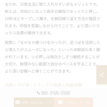
るため、日常生活に取り入れやすい点もメリットです。
例えば、仰向けになって両手の親指でゆっくりと押し、
10秒ほどキープして離す、を数回繰り返す方法が推奨さ
れます。呼吸を意識しながら行うことで、より深いリラ
ックス効果が期待できます。
実際に「なかなか寝つけなかったが、足つぼを活用した
ら寝入りがスムーズになった」といった体験談も多く聞
かれています。ツボ押しは毎日少しずつ継続することが
大切で、無理のない範囲で自分のペースを守ることで、
より深い安眠へと導くことができます。
失眠ツボが導くリラックス効果と快眠体験
080-3168-5568
足裏のかかと付近に位置する「失眠」は、特に睡眠障害
や不眠症の方に推奨される代表的なツボです。この「失
お問い合わせはこちら
ご予約はこちら