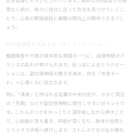
気を誘導しやすいとされています。始めは5分程度から無
理なく続け、徐々に自分に合った方法を見つけていくこ
とで、心身の緊張緩和と睡眠の質向上が期待できるでし
ょう。
副交感神経を高める足つぼリラクゼーション
睡眠障害や不眠の根本的な原因の一つに、自律神経のバ
ランスの乱れが挙げられます。足つぼによるリラクゼー
ションは、副交感神経の働きを高め、体を「休息モー
ド」へと導くのに役立ちます。
特に「湧泉」と呼ばれる足裏の中央付近や、かかと周辺
の「失眠」などが副交感神経に関与しやすいポイントで
す。これらのツボをゆっくりと深呼吸しながら押すこと
で、心拍数が落ち着き、呼吸が深くなり、身体が自然と
リラックス状態へ移行します。ストレスでなかなか眠れ