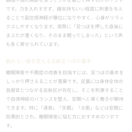
睡眠障害におすすめの足つぼ部位と選び方
です。力を入れすぎず、痛気持ちいい程度に刺激を与え
眠くなるツボ足の押し方と感じ方のポイン
ることで副交感神経が優位になりやすく、心身がリラッ
ト
クスしやすくなります。実際に「足つぼを押した直後に
失眠など足裏のツボが持つ安眠効果の秘密
まぶたが重くなり、そのまま眠ってしまった」という声
副交感神経を刺激する足つぼの活用法
も多く寄せられています。
即効性を実感できる眠くなる足つぼ体験談
足つぼ刺激で即効性を感じた安眠実例紹介
眠れない夜を変える安眠足つぼの基本
眠れない夜に試した眠くなる足つぼ体験レ
睡眠障害や不眠症の改善を目指すには、足つぼの基本を
ビュー
しっかり押さえることが重要です。足裏には身体全体の
副交感神経が整う足つぼ体験と睡眠の変化
各器官とつながる反射区が存在し、そこを刺激すること
で自律神経のバランスを整え、安眠へと導く働きが期待
失眠ツボ押しのリアルな睡眠改善エピソー
できます。特に「湧泉」「失眠」「太衝」などは安眠に
ド
効果的とされ、睡眠障害に悩む方におすすめのツボで
睡眠障害を乗り越えた足つぼの実践記録
す。
足つぼを通じて心身の深いリラックスを促進