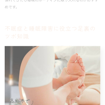
めです。
不眠症と睡眠障害に役立つ足裏の
ツボ知識
不眠症改善に効果的な足つぼ一覧と特徴
不眠症や睡眠障害の改善を目指す場合、足つぼ療法は自
然なアプローチとして注目されています。足裏には全身
の臓器や神経と対応する反射区が存在し、特に睡眠に深
く関係する部位を刺激することでリラックス効果や自律
神経の調整が期待できます。
代表的な不眠症改善に効果的な足つぼとして、「失眠
（しつみん）」・「湧泉（ゆうせん）」・「太衝（たい