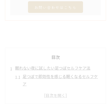
お問い合わせはこちら
目次
眠れない夜に試したい足つぼセルフケア法
足つぼで即効性を感じる眠くなるセルフケ
ア
眠れない夜を変える安眠足つぼの基本
副交感神経を整える足つぼの押し方とコツ
失眠など眠くなるツボを活用した快眠術