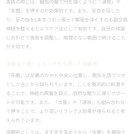
睡眠障害解消へ導く足つぼセルフケアの極
実践の際には、親指の腹で円を描くように「湧泉」や
意
「失眠」を押すのが効果的です。また、足首を回した
り、足の指を1本ずつ引っ張って緊張をほぐすのも副交感
神経を整えるセルフケア法として有効です。自分の体調
に合わせて強弱を調整し、無理のない範囲で続けること
が大切です。
失眠など眠くなるツボを活用した快眠術
「失眠」は足裏のかかと中央に位置し、眠気を誘うツボ
として古くから知られています。ここを重点的に刺激す
ることで、神経の興奮を抑え、自然な眠りに導くサポー
トが可能です。また、「太衝」や「湧泉」も組み合わせ
て押すことで、より深いリラックス効果が得られると考
えられています。
快眠術としては、まず足を温めてから「失眠」を親指で