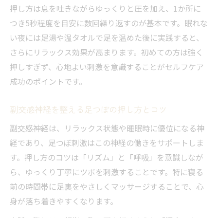
押し方は息を吐きながらゆっくりと圧を加え、1か所に
足つぼで心身の緊張をほぐすリラックス法
つき5秒程度を目安に数回繰り返すのが基本です。眠れな
副交感神経を高める足つぼリラクゼーショ
い夜には足湯や温タオルで足を温めた後に実践すると、
ン
さらにリラックス効果が高まります。初めての方は強く
眠くなるツボを使った深い安眠へのアプロ
押しすぎず、心地よい刺激を意識することがセルフケア
ーチ
成功のポイントです。
失眠ツボが導くリラックス効果と快眠体験
足つぼで日常に取り入れるストレスケア術
副交感神経を整える足つぼの押し方とコツ
朝までぐっすり眠れる足つぼ活用術まとめ
副交感神経は、リラックス状態や睡眠時に優位になる神
足つぼで朝までぐっすり眠れるコツ総まと
経であり、足つぼ刺激はこの神経の働きをサポートしま
め
す。押し方のコツは「リズム」と「呼吸」を意識しなが
副交感神経を意識した足つぼ活用ポイント
ら、ゆっくり丁寧にツボを刺激することです。特に寝る
眠くなるツボ即効テクニックの実践方法
前の時間帯に足裏をやさしくマッサージすることで、心
身が落ち着きやすくなります。
失眠ツボ活用で安眠習慣をつくる秘訣