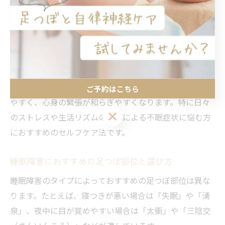
しょう）」などが挙げられます。失眠はかかとの中央に
位置し、眠りに悩む方の間で特に有名なツボです。湧泉
は足裏のほぼ中央で、全身の巡りや疲労回復に役立ち、
太衝は足の甲にありストレス緩和に効果的とされていま
す。
これらのツボを刺激することで副交感神経が優位になり
ご予約はこちら
やすく、心身の緊張が和らぎやすくなります。特に日々
ご予約はこちら
のストレスや生活リズムの乱れによる不眠症状に悩む方
におすすめのセルフケア法です。
睡眠障害におすすめの足つぼ部位と選び方
睡眠障害のタイプによっておすすめの足つぼ部位は異な
ります。たとえば、寝つきが悪い場合は「失眠」や「湧
泉」、夜中に目が覚めやすい場合は「太衝」や「三陰交