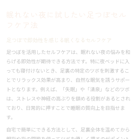
不眠の原因別に選ぶ足つぼケア法のポイン
眠れない夜に試したい足つぼセル
ト
フケア法
安眠を促す副交感神経と足つぼの関係性
足つぼで副交感神経を優位にする仕組み解
足つぼで即効性を感じる眠くなるセルフケア
説
足つぼを活用したセルフケアは、眠れない夜の悩みを和
眠くなる足つぼ刺激と睡眠の質向上の関係
らげる即効性が期待できる方法です。特に夜ベッドに入
睡眠障害に効く足つぼで心身のリラックス
っても寝付けないとき、足裏の特定のツボを刺激するこ
促進
とでリラックス効果が高まり、自然な眠気を誘うサポー
即効性を持つツボで安眠へ導く実践法
トとなります。例えば、「失眠」や「湧泉」などのツボ
は、ストレスや神経の高ぶりを鎮める役割があるとされ
副交感神経と足つぼの相乗効果を実感する
ており、日常的に押すことで睡眠の質向上を目指せま
方法
す。
不眠症と睡眠障害に役立つ足裏のツボ知識
自宅で簡単にできる方法として、足裏全体を温めてから
不眠症改善に効果的な足つぼ一覧と特徴
親指や指の関節を使ってツボを優しく押すのがポイント