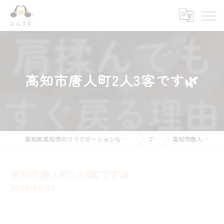
高知市唐人町2人3客です🌿
高知県高知市のリラクゼーションならキモチ上がるカラダ改善 2人3客
ブログ
高知市唐人町2人3客です🌿
高知市唐人町2人3客です🌿
2026/06/01