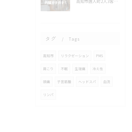
高知市唐人町2人3客です🌿
タグ
Tags
高知市
リラクゼーション
PMS
肩こり
不眠
生理痛
冷え性
頭痛
子宮筋腫
ヘッドスパ
血流
リンパ