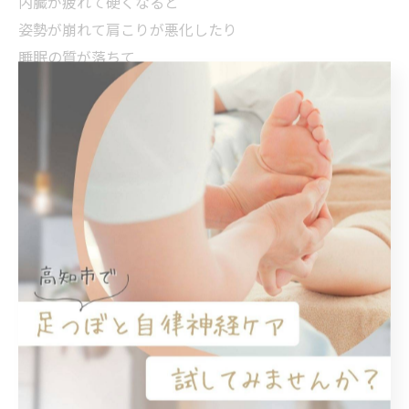
内臓が疲れて硬くなると
姿勢が崩れて肩こりが悪化したり
睡眠の質が落ちて
疲れが取れにくくなったりすることも....
店では、手のぬくもりを大切にした
オールハンドのケアで
お腹から全身のバランスを
じんわりと整えていきます。
「歳のせい」と諦める前に
体の内側からのSOSに耳を傾けてみませんか？
他の投稿はこちらから💁‍♀️
@miki_2nin3kyaku