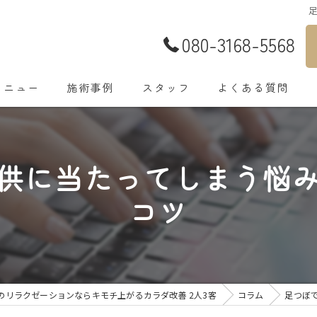
080-3168-5568
メニュー
施術事例
スタッフ
よくある質問
供に当たってしまう悩
コツ
のリラクゼーションならキモチ上がるカラダ改善 2人3客
コラム
足つぼ