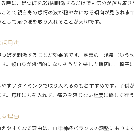
いる時に、足つぼを5分間刺激するだけでも気分が落ち着き
足つぼケアで子供への怒りをうまくコントロール
ることで親自身の感情の波が穏やかになる傾向が見られま
子供にイライラしやすい親の特徴と足つぼ対策
歩として足つぼを取り入れることが大切です。
イライラした時に効く足つぼポイントを伝授
足つぼで暴言や叩いてしまう衝動を予防する
ぼ活用法
心の余裕を足つぼで取り戻す毎日の工夫
足つぼを刺激することが効果的です。足裏の「湧泉（ゆう
親子で楽しむ足つぼが関係改善に役立つ理由
ます。親自身が感情的になりそうだと感じた瞬間に、椅子
足つぼで親子のスキンシップと関係改善を促進
親子でできる足つぼがイライラ軽減に役立つ
しやすいタイミングで取り入れるのもおすすめです。子供
足裏刺激が子供の情緒安定にどう作用するか
ます。無理に力を入れず、痛みを感じない程度に優しく行
足つぼが子供との会話や信頼感を深める秘訣
日常生活に足つぼケアを親子で取り入れる意味
える理由
子どもへのイライラに足つぼが効く仕組みを検証
抑えやすくなる理由は、自律神経バランスの調整にありま
足つぼがイライラ解消に効果的な科学的根拠