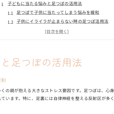
子どもに当たる悩みと足つぼの活用法
足つぼで子供に当たってしまう悩みを緩和
子供にイライラが止まらない時の足つぼ活用法
足つぼが子供への暴言や叩く衝動を抑える理由
イライラと足つぼの関係を親子で見直す方法
足つぼで感情コントロールが楽になる仕組み
イライラが続く日に試したい足つぼ習慣
みと足つぼの活用法
イライラが止まらない母親に役立つ足つぼ習慣
足つぼで子供に当たってしまう日を減らすコツ
緩和
子供と一緒にできるやさしい足つぼの始め方
多くの親が抱える大きなストレス要因です。足つぼは、心
小学生の子供にも安心な足つぼ刺激の工夫
れています。特に、足裏には自律神経を整える反射区が多
足つぼ習慣が親子のイライラをほぐす理由
怒りを抑える足つぼケアで心の余裕を保つ