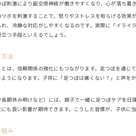
つぼ刺激により副交感神経が働きやすくなり、心が落ち着
足裏刺激で感情が安定するメカニズムに注目
のツボを刺激することで、怒りやストレスを和らげる効果
足つぼで子供に暴言を吐いてしまう悩みを解消
られ、冷静な対応がしやすくなるのです。実際に「イライ
足つぼケアが育児ストレスを和らげる理由とは
役立つ手段といえるでしょう。
愛情いっぱいの子育てに足つぼが役立つ要素
心穏やかに過ごすための足つぼセルフケア実践法
す方法
毎日続けたい足つぼセルフケアの基本ステップ
ことは、信頼関係の強化にもつながります。足つぼを通じ
イライラが続く時の足つぼセルフケアのコツ
るようになります。子供に「足つぼは痛くない？」と声を
子供に当たってしまう前の足つぼ活用法
ご予約はこちら
ご予約はこちら
優しくできる足つぼで心と体をリセットする
や長期休み明けなど）には、親子で一緒に足つぼケアを日
親子のための足つぼセルフケア習慣の作り方
定にも良い影響が期待できます。こうした習慣が、子供に
仕組み