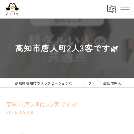
高知市唐人町2人3客です🌿
高知県高知市のリラクゼーションならキモチ上がるカラダ改善 2人3客
ブログ
高知市唐人町2人3客です🌿
高知市唐人町2人3客です🌿
2026/05/09