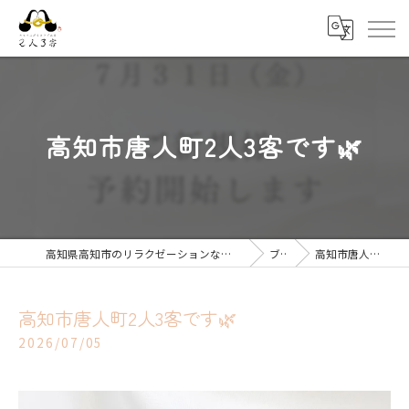
高知市唐人町2人3客です🌿
高知県高知市のリラクゼーションならキモチ上がるカラダ改善 2人3客
ブログ
高知市唐人町2人3客です🌿
高知市唐人町2人3客です🌿
2026/07/05