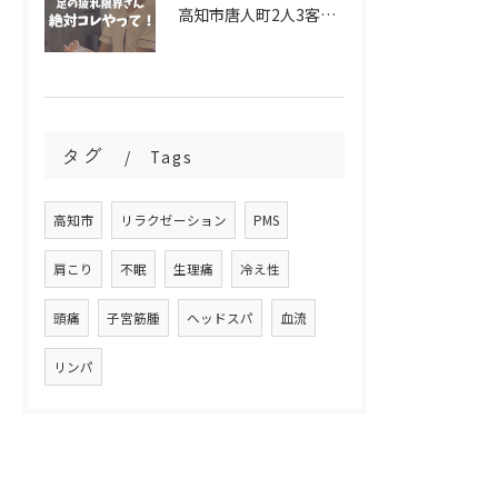
高知市唐人町2人3客です🌿
タグ
Tags
高知市
リラクゼーション
PMS
肩こり
不眠
生理痛
冷え性
頭痛
子宮筋腫
ヘッドスパ
血流
リンパ