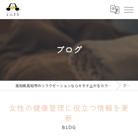
ブログ
高知県高知市のリラクゼーションならキモチ上がるカラダ改善 2人3客
ブログ
女性の健康管理に役立つ情報を更
新
BLOG