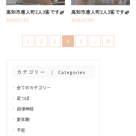
高知市唐人町2人3客です🌿
高知市唐人町2人3客です🌿
2026/07/03
2026/07/02
1
2
3
4
5
...
20
カテゴリー
Categories
全てのカテゴリー
ご予約はこちら
ご予約はこちら
足つぼ
自律神経
更年期
不妊