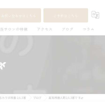
お問い合わせはこちら
ご予約はこちら
当サロンの特徴
アクセス
ブログ
コラム
足つぼ
自律神経

更年期
不妊
疲れ
カラダ改善 2人3客
ブログ
高知市唐人町2人3客です🌿