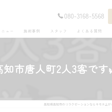
080-3168-5568
メニュー
施術事例
スタッフ
よくある質問
高知市唐人町2人3客です
高知県高知市のリラクゼーションならキモチ上がる