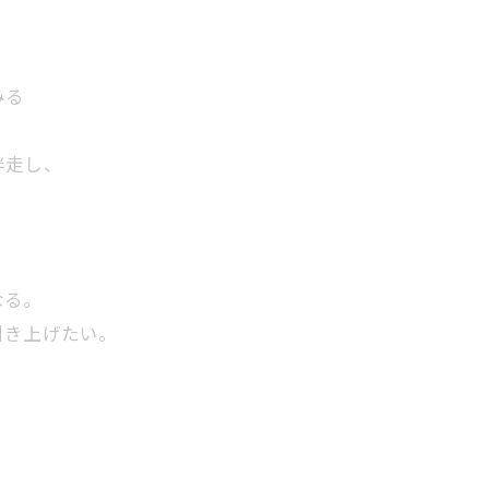
みる
る
伴走し、
なる。
引き上げたい。