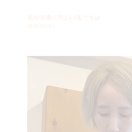
高知市唐人町2人3客です🌿
2026/07/01